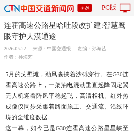
PC版
手机
连霍高速公路星哈吐段改扩建:智慧鹰
眼守护大漠通途
2026-05-22
来源：中国交通报
责编：孙海艺
作者：孙海艺
5月的戈壁滩，劲风裹挟着沙砾穿行。在G30连
霍高速公路上，一架油电混动垂直起降固定翼
无人机迎着阵风平稳起飞，高清相机、红外热
成像仪同步采集着路面施工、交通流、沿线环
境的全维度数据。
这一幕，如今已是G30连霍高速公路星星峡至