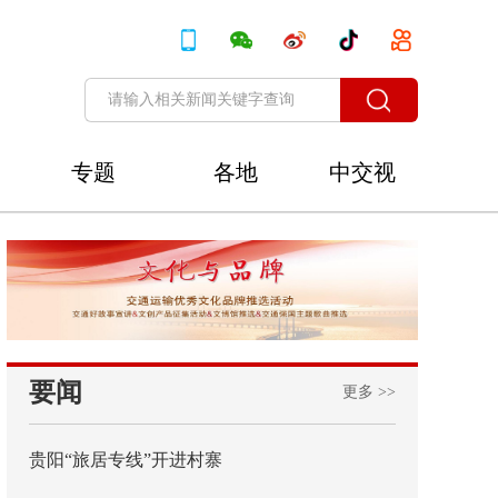
专题
各地
中交视
讯
要闻
更多 >>
贵阳“旅居专线”开进村寨