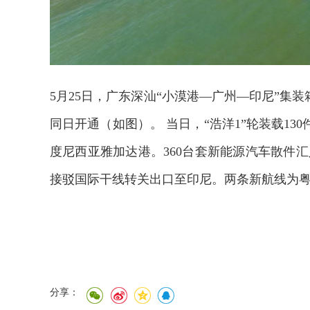
5月25日，广东深汕“小漠港—广州—印尼”集
同日开通（如图）。 当日，“浩洋1”轮装载13
度尼西亚雅加达港。360台套新能源汽车散件汇
接驳国际干线转关出口至印尼。两条新航线为
分享：