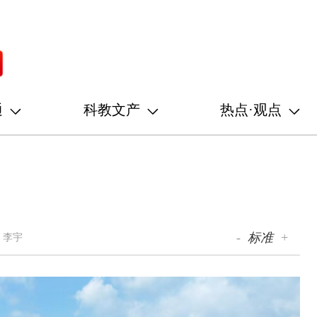
通
科教文产
热点·观点
-
标准
+
 李宇