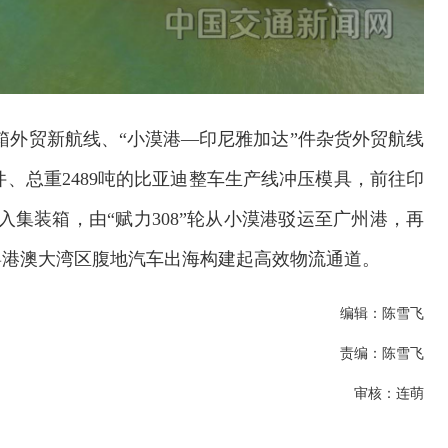
装箱外贸新航线、“小漠港—印尼雅加达”件杂货外贸航线
0件、总重2489吨的比亚迪整车生产线冲压模具，前往印
入集装箱，由“赋力308”轮从小漠港驳运至广州港，再
粤港澳大湾区腹地汽车出海构建起高效物流通道。
编辑：陈雪飞
责编：陈雪飞
审核：连萌