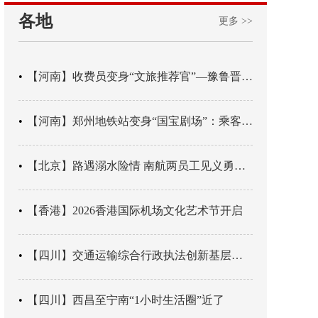
各地
更多 >>
【河南】收费员变身“文旅推荐官”—豫鲁晋四地市交旅融合让游客一下高速就“入戏”
【河南】郑州地铁站变身“国宝剧场”：乘客刚出车厢，就“入戏”千年
【北京】路遇溺水险情 南航两员工见义勇为科学施救
【香港】2026香港国际机场文化艺术节开启
【四川】交通运输综合行政执法创新基层辖区治理“4+3” 新模式
【四川】西昌至宁南“1小时生活圈”近了