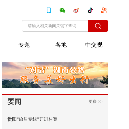
专题
各地
中交视
讯
要闻
更多 >>
贵阳“旅居专线”开进村寨