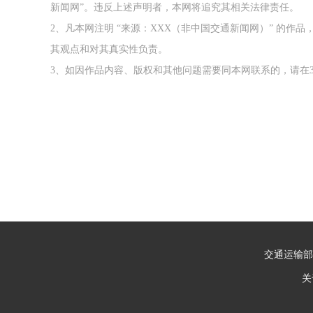
新闻网”。违反上述声明者，本网将追究其相关法律责任。
2、凡本网注明 “来源：XXX（非中国交通新闻网）” 的
其观点和对其真实性负责。
3、如因作品内容、版权和其他问题需要同本网联系的，请在3
交通运输部
关