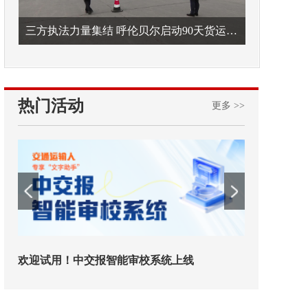
三方执法力量集结 呼伦贝尔启动90天货运车辆违法专项整治
热门活动
更多 >>
欢迎试用！中交报智能审校系统上线
铁路榜样