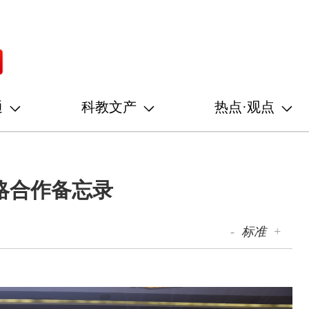
通
科教文产
热点·观点
略合作备忘录
-
标准
+