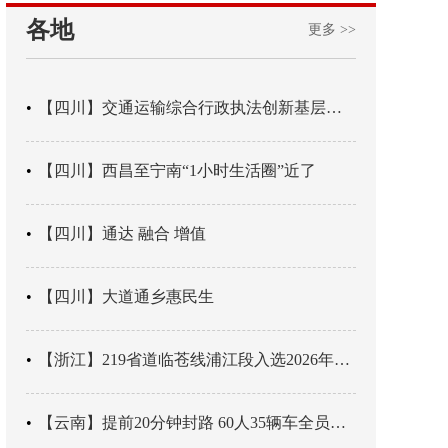
各地
更多 >>
【四川】交通运输综合行政执法创新基层辖区治理“4+3” 新模式
【四川】西昌至宁南“1小时生活圈”近了
【四川】通达 融合 增值
【四川】大道通乡惠民生
【浙江】219省道临苍线浦江段入选2026年度美丽公路项目展示交流活动名单
【云南】提前20分钟封路 60人35辆车全员平安