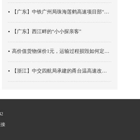
【广东】中铁广州局珠海莲鹤高速项目部“靶向施训”筑牢应急处置防线
【广东】西江畔的“小小探亲客”
高价值货物保价1元，运输过程损毁如何定责？
【浙江】中交四航局承建的甬台温高速改扩建工程台州南段TJ06标段恢复双向通行
42
链接