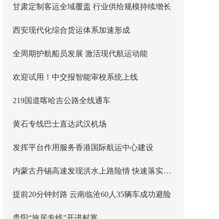
甘肃定制客运全域覆盖 行业供给规模持续增长
西安现代化综合货运体系加速形成
全周期护航船员发展 激活现代航运动能
欢迎试用！中交报智能审校系统上线
219国道喀哈吉公路全线通车
黄石专线巴士直达武汉机场
发挥平台作用服务香港国际航运中心建设
内蒙古丹锡高速发现洪水上路险情 快速落实主线封闭管控
提前20分钟封路 云南临沧60人35辆车成功避险
贵阳“旅居专线”开进村寨