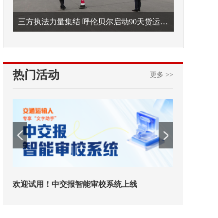
三方执法力量集结 呼伦贝尔启动90天货运车辆违法专项整治
热门活动
更多 >>
线
铁路榜样