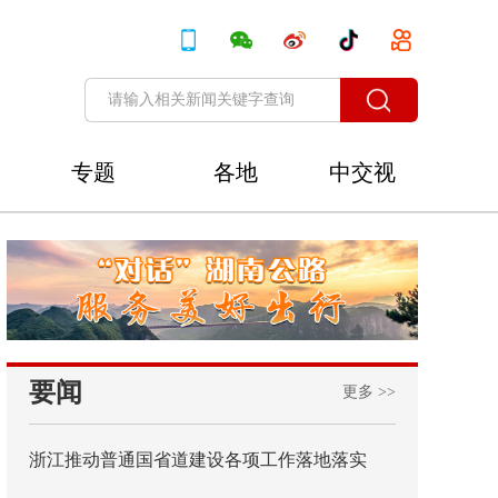
专题
各地
中交视
讯
要闻
更多 >>
浙江推动普通国省道建设各项工作落地落实