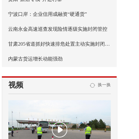
宁波口岸：企业信用成融资“硬通货”
云南永金高速巡查发现险情逐级实施封闭管控
甘肃205省道抓好快速排危处置主动实施封闭管控
内蒙古货运增长动能强劲
视频
换一换