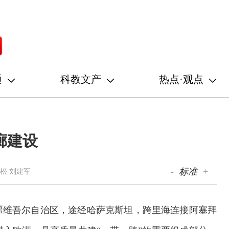
通
科教文产
热点·观点
廊建设
-
标准
+
虎松 刘建军
疆维吾尔自治区，途经哈萨克斯坦，跨里海连接阿塞拜