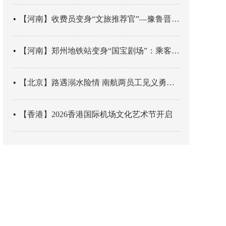
【河南】收费员变身“文旅推荐官”—豫鲁晋四地市交旅融合让游客一下高速就“入戏”
【河南】郑州地铁站变身“国宝剧场”：乘客刚出车厢，就“入戏”千年
【北京】路遇溺水险情 南航两员工见义勇为科学施救
【香港】2026香港国际机场文化艺术节开启