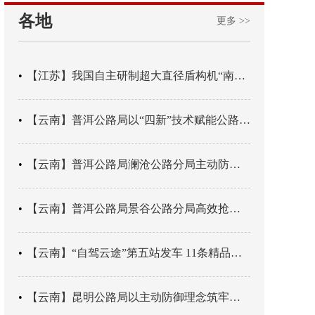
各地
更多 >>
【江苏】我国自主研制超大直径盾构机“南湖号”在常熟下线
【云南】普洱公路局以“四新”技术赋能公路养护
【云南】普洱公路局澜沧公路分局主动防御成功处置214国道山体崩塌险情
【云南】普洱公路局景谷公路分局高效抢通紧急送医村路
【云南】“自驾云途”第五站发车 11条精品线路串起全域风光
【云南】昆明公路局以主动防御理念筑牢汛期安全防线