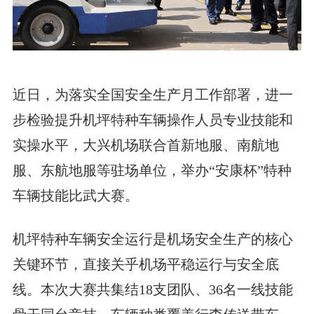
近日，为落实全国安全生产月工作部署，进一
步检验提升机坪特种车辆操作人员专业技能和
实操水平，大兴机场联合首新地服、南航地
服、东航地服等驻场单位，举办“安康杯”特种
车辆技能比武大赛。
机坪特种车辆安全运行是机场安全生产的核心
关键环节，直接关乎机场平稳运行与安全底
线。本次大赛共集结18支团队、36名一线技能