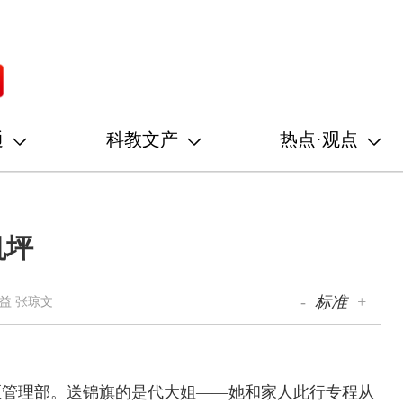
通
科教文产
热点·观点
机坪
-
标准
+
益 张琼文
区管理部。送锦旗的是代大姐——她和家人此行专程从