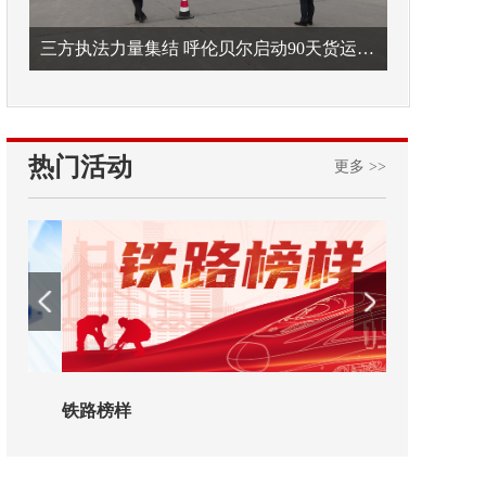
三方执法力量集结 呼伦贝尔启动90天货运车辆违法专项整治
热门活动
更多 >>
铁路榜样
2026年中