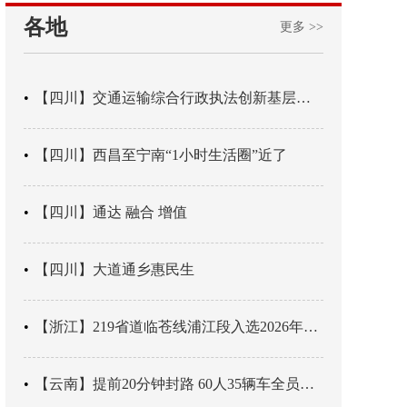
各地
更多 >>
【四川】交通运输综合行政执法创新基层辖区治理“4+3” 新模式
【四川】西昌至宁南“1小时生活圈”近了
【四川】通达 融合 增值
【四川】大道通乡惠民生
【浙江】219省道临苍线浦江段入选2026年度美丽公路项目展示交流活动名单
【云南】提前20分钟封路 60人35辆车全员平安