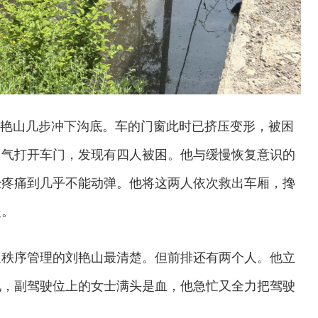
刘艳山几步冲下沟底。车的门窗此时已挤压变形，被困
力气打开车门，发现有四人被困。他与缓慢恢复意识的
经疼痛到几乎不能动弹。他将这两人依次救出车厢，搀
援。
通秩序管理的刘艳山最清楚。但前排还有两个人。他立
欢迎试用！中交报智能审校系统上线
现，副驾驶位上的女士满头是血，他急忙又全力把驾驶