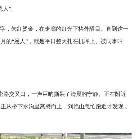
恩人”。
个大字，朱红烫金，在走廊的灯光下格外醒目。直到这一
月的“恩人”，就是平日整天扎在机坪上、被同事叫
顺密路交叉口，一声巨响撕裂了清晨的宁静。正在附近
雾正从桥下水沟里蒸腾而上，刘艳山急忙跑近才发现，