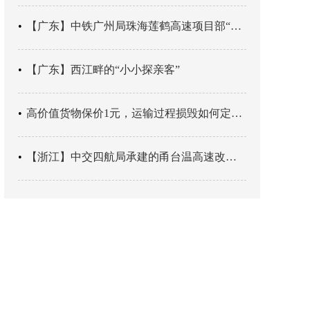
【广东】中铁广州局珠海莲鹤高速项目部“靶向施训”筑牢应急处置防线
【广东】西江畔的“小小探亲客”
高价值货物保价1元，运输过程损毁如何定责？
【浙江】中交四航局承建的甬台温高速改扩建工程台州南段TJ06标段恢复双向通行