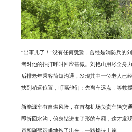
“出事儿了！”没有任何犹豫，曾经是消防兵的
者对他的拍打呼叫回应甚微。刘艳山用尽全身
后排老年乘客简短沟通，发现其中一位老人已
扶到稍远位置，叮嘱他们：先离车远点，等救
新能源车有自燃风险，在首都机场负责车辆交
即折回水沟，俯身钻进变了形的车厢，这才发
员和副驾艰难地拖了出来，一路搀扶上岸。