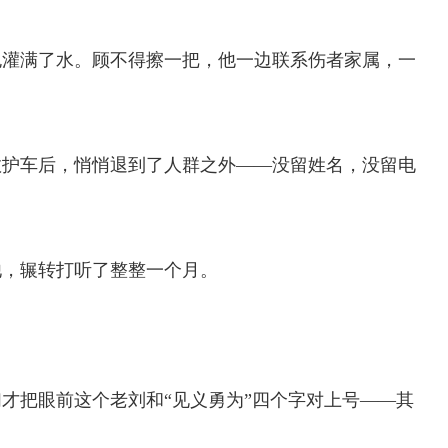
也灌满了水。顾不得擦一把，他一边联系伤者家属，一
救护车后，悄悄退到了人群之外——没留姓名，没留电
他，辗转打听了整整一个月。
才把眼前这个老刘和“见义勇为”四个字对上号——其