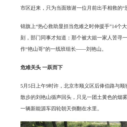
市区赶来，只为当面致谢一位月前出手相救的“
锦旗上“热心救助显担当危难之时伸援手”14
刻，部门同事才知道：那个被大姐一家人苦寻一
作“艳山哥”的一线班组长——刘艳山。
危难关头 一跃而下
5月5日上午9时许，北京市顺义区后俸伯路与
散步的刘艳山循声回头，只见一团土黄色的烟
一辆新能源车四轮朝天倒翻在水里。