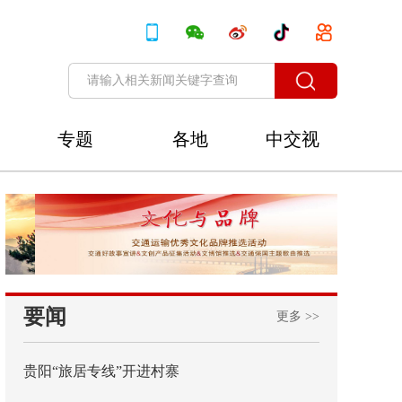
专题
各地
中交视
讯
要闻
更多 >>
贵阳“旅居专线”开进村寨