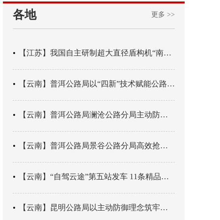
各地
更多 >>
【江苏】我国自主研制超大直径盾构机“南湖号”在常熟下线
【云南】普洱公路局以“四新”技术赋能公路养护
【云南】普洱公路局澜沧公路分局主动防御成功处置214国道山体崩塌险情
【云南】普洱公路局景谷公路分局高效抢通紧急送医村路
【云南】“自驾云途”第五站发车 11条精品线路串起全域风光
【云南】昆明公路局以主动防御理念筑牢汛期安全防线