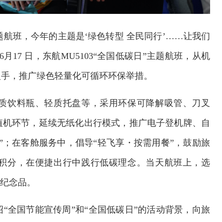
题航班，今年的主题是‘绿色转型 全民同行’……让我们
17 日，东航MU5103“全国低碳日”主题航班，从机
入手，推广绿色轻量化可循环环保举措。
质饮料瓶、轻质托盘等，采用环保可降解吸管、刀叉
值机环节，延续无纸化出行模式，推广电子登机牌、自
”；在客舱服务中，倡导“轻飞享・按需用餐”，鼓励旅
积分，在便捷出行中践行低碳理念。当天航班上，选
保纪念品。
“全国节能宣传周”和“全国低碳日”的活动背景，向旅