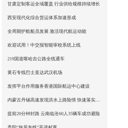
甘肃定制客运全域覆盖 行业供给规模持续增长
西安现代化综合货运体系加速形成
全周期护航船员发展 激活现代航运动能
欢迎试用！中交报智能审校系统上线
219国道喀哈吉公路全线通车
黄石专线巴士直达武汉机场
发挥平台作用服务香港国际航运中心建设
内蒙古丹锡高速发现洪水上路险情 快速落实主线封闭管控
提前20分钟封路 云南临沧60人35辆车成功避险
贵阳“旅居专线”开进村寨