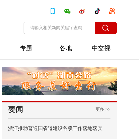
专题
各地
中交视
讯
要闻
更多 >>
浙江推动普通国省道建设各项工作落地落实