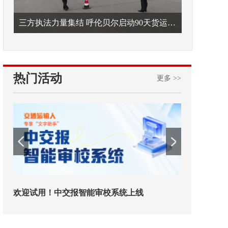
三方执法力量集结 呼伦贝尔启动90天货运车辆违法专项整治
热门活动
更多 >>
欢迎试用！中交报智能审校系统上线
铁路榜样