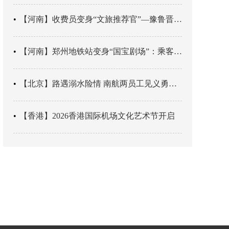
【河南】收费员变身“文旅推荐官”—豫鲁晋四地市交旅融合让游客一下高速就“入戏”
【河南】郑州地铁站变身“国宝剧场”：乘客刚出车厢，就“入戏”千年
【北京】路遇溺水险情 南航两员工见义勇为科学施救
【香港】2026香港国际机场文化艺术节开启