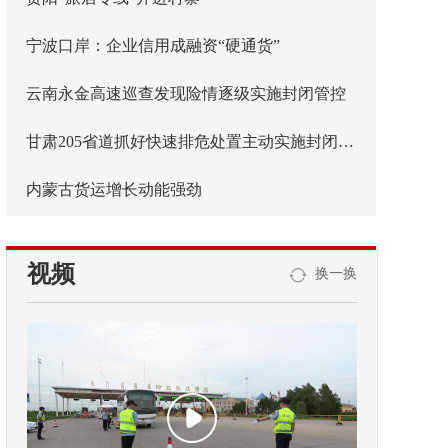
宁波口岸：企业信用成融资“硬通货”
云南永金高速巡查发现险情逐级实施封闭管控
甘肃205省道抓好快速排危处置主动实施封闭管控
内蒙古货运增长动能强劲
视频
换一换