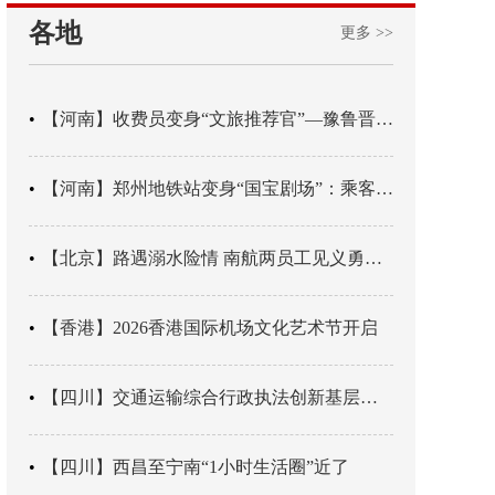
各地
更多 >>
【河南】收费员变身“文旅推荐官”—豫鲁晋四地市交旅融合让游客一下高速就“入戏”
【河南】郑州地铁站变身“国宝剧场”：乘客刚出车厢，就“入戏”千年
【北京】路遇溺水险情 南航两员工见义勇为科学施救
【香港】2026香港国际机场文化艺术节开启
【四川】交通运输综合行政执法创新基层辖区治理“4+3” 新模式
【四川】西昌至宁南“1小时生活圈”近了