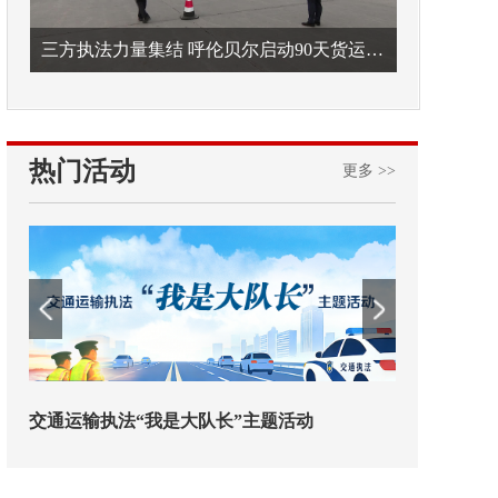
三方执法力量集结 呼伦贝尔启动90天货运车辆违法专项整治
热门活动
更多 >>
欢迎试用！中交报智能审校系统上线
铁路榜样