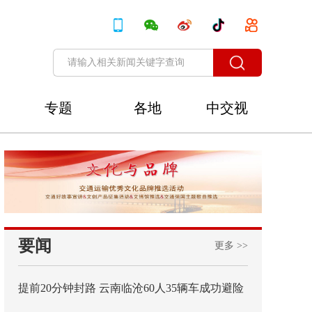
专题
各地
中交视
讯
要闻
更多 >>
提前20分钟封路 云南临沧60人35辆车成功避险