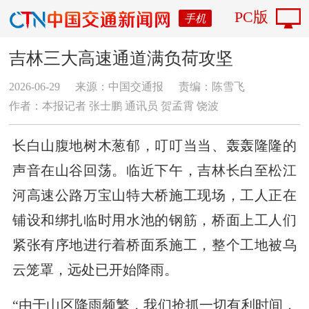
PC版
手机
吉林三大高速通道满负荷攻坚
2026-06-29
来源：中国交通报
责编：陈雪飞
作者：本报记者 张士鹏 通讯员 贺孟霄 饶波
长白山腹地树木葱郁，叮叮当当、轰轰隆隆的
声音在山谷回荡。临近下午，吉林长白至松江
河高速公路万宝山特大桥施工现场，工人正在
铺设和绑扎临时用水池的钢筋，桥面上工人们
紧张有序地进行着桥面系施工，整个工地被乌
云笼罩，远处已开始降雨。
“由于山区降雨频繁，我们抢抓一切有利时间，