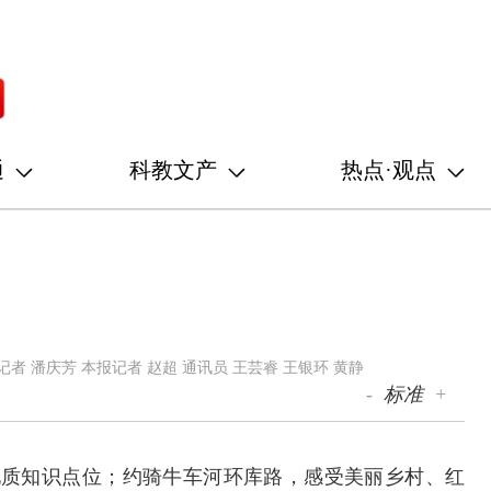
通
科教文产
热点·观点
者 潘庆芳 本报记者 赵超 通讯员 王芸睿 王银环 黄静
-
标准
+
地质知识点位；约骑牛车河环库路，感受美丽乡村、红