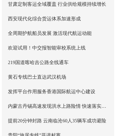
甘肃定制客运全域覆盖 行业供给规模持续增长
西安现代化综合货运体系加速形成
全周期护航船员发展 激活现代航运动能
欢迎试用！中交报智能审校系统上线
219国道喀哈吉公路全线通车
黄石专线巴士直达武汉机场
发挥平台作用服务香港国际航运中心建设
内蒙古丹锡高速发现洪水上路险情 快速落实主线封闭管控
提前20分钟封路 云南临沧60人35辆车成功避险
贵阳“旅居专线”开进村寨