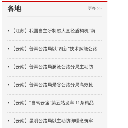
各地
更多 >>
【江苏】我国自主研制超大直径盾构机“南湖号”在常熟下线
【云南】普洱公路局以“四新”技术赋能公路养护
【云南】普洱公路局澜沧公路分局主动防御成功处置214国道山体崩塌险情
【云南】普洱公路局景谷公路分局高效抢通紧急送医村路
【云南】“自驾云途”第五站发车 11条精品线路串起全域风光
【云南】昆明公路局以主动防御理念筑牢汛期安全防线