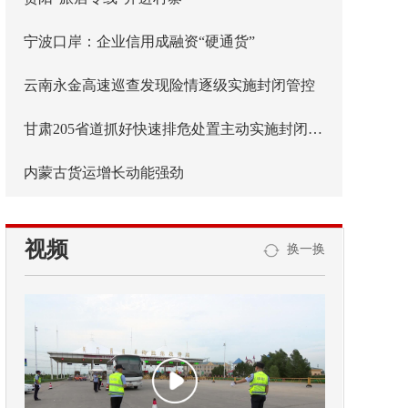
宁波口岸：企业信用成融资“硬通货”
云南永金高速巡查发现险情逐级实施封闭管控
甘肃205省道抓好快速排危处置主动实施封闭管控
内蒙古货运增长动能强劲
视频
换一换