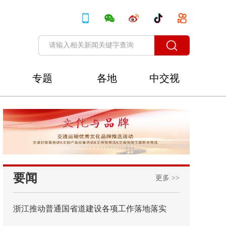
专题
各地
中交视
讯
要闻
更多 >>
浙江推动普通国省道建设各项工作落地落实