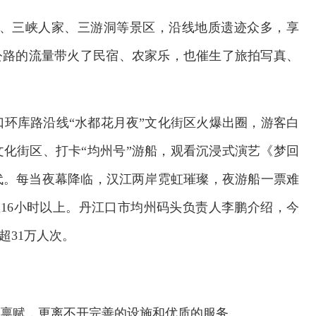
大坝、三峡人家、三游洞等景区，沿线地质遗迹众多，享
。公路的流量带火了民宿、农家乐，也催生了旅拍写真、
环库路沿线“水都花月夜”文化街区火爆出圈，游客白
文化街区、打卡“均州号”游船，观看沉浸式演艺《梦回
代。每当夜幕降临，汉江两岸霓虹璀璨，夜游船一票难
16小时以上。丹江口市均州码头负责人李鹏介绍，今
超31万人次。
源禀赋，更离不开完善的设施和优质的服务。