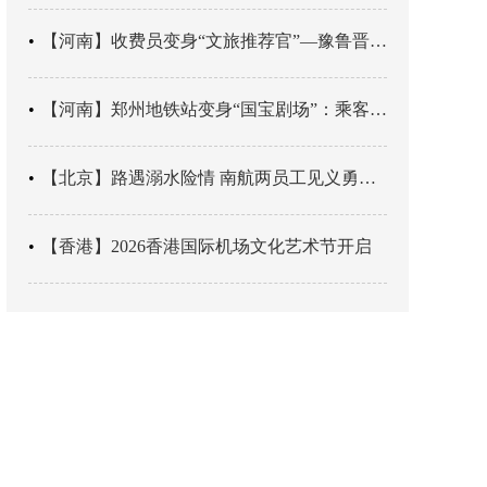
【河南】收费员变身“文旅推荐官”—豫鲁晋四地市交旅融合让游客一下高速就“入戏”
【河南】郑州地铁站变身“国宝剧场”：乘客刚出车厢，就“入戏”千年
【北京】路遇溺水险情 南航两员工见义勇为科学施救
【香港】2026香港国际机场文化艺术节开启