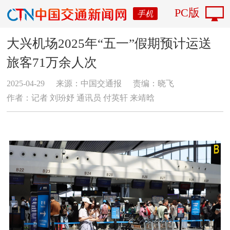
PC版
手机
大兴机场2025年“五一”假期预计运送
旅客71万余人次
2025-04-29
来源：中国交通报
责编：晓飞
作者：记者 刘玢妤 通讯员 付英轩 来靖晗