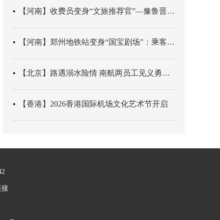
【河南】收费员变身“文旅推荐官”—豫鲁晋四地市交旅融合让游客一下高速就“入戏”
【河南】郑州地铁站变身“国宝剧场”：乘客刚出车厢，就“入戏”千年
【北京】路遇溺水险情 南航两员工见义勇为科学施救
【香港】2026香港国际机场文化艺术节开启
42
链接