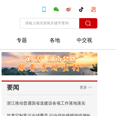
专题
各地
中交视
讯
要闻
更多 >>
浙江推动普通国省道建设各项工作落地落实
甘肃定制客运全域覆盖 行业供给规模持续增长