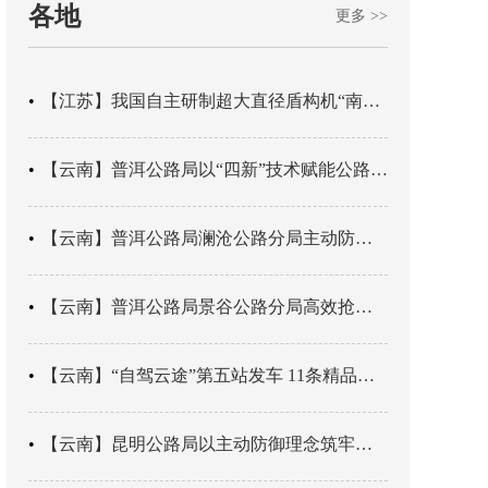
各地
更多 >>
【江苏】我国自主研制超大直径盾构机“南湖号”在常熟下线
【云南】普洱公路局以“四新”技术赋能公路养护
【云南】普洱公路局澜沧公路分局主动防御成功处置214国道山体崩塌险情
【云南】普洱公路局景谷公路分局高效抢通紧急送医村路
【云南】“自驾云途”第五站发车 11条精品线路串起全域风光
【云南】昆明公路局以主动防御理念筑牢汛期安全防线