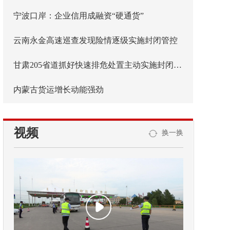
宁波口岸：企业信用成融资“硬通货”
云南永金高速巡查发现险情逐级实施封闭管控
甘肃205省道抓好快速排危处置主动实施封闭管控
内蒙古货运增长动能强劲
视频
换一换