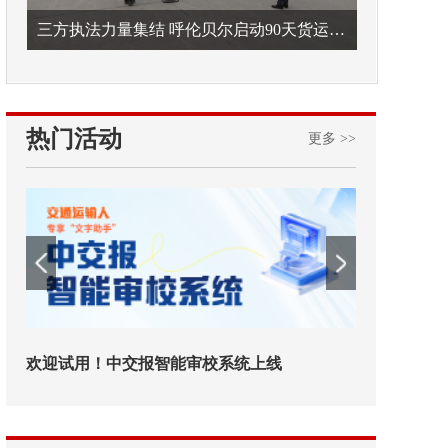
三方执法力量集结 呼伦贝尔启动90天货运车辆违法专项整治
热门活动
更多 >>
欢迎试用！中交报智能审校系统上线
铁路榜样