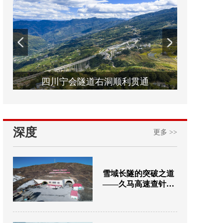
！久马高速年底再通87公里
四川宁会隧道右洞顺利贯通
新渡金沙
深度
更多 >>
雪域长隧的突破之道
——久马高速查针梁
子隧道建设纪实