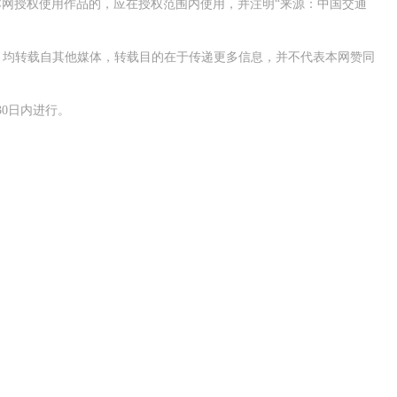
网授权使用作品的，应在授权范围内使用，并注明“来源：中国交通
作品，均转载自其他媒体，转载目的在于传递更多信息，并不代表本网赞同
0日内进行。
成都“小改造+大建设” 城市路网承载能力全面提升
主体工程完工