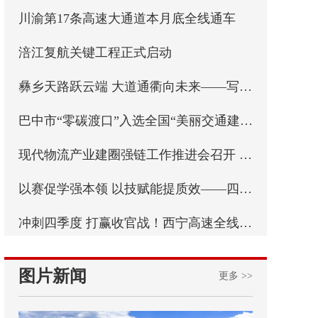
​川渝第17条高速大通道本月底全线通车
​涪江复航关键工程正式启动
彝乡天路跃云端 大道通衢向未来——写在乐西高速马边至昭觉段通车之际
巴中市“零碳渡口”入选全国“美丽交通建设实践案例”
现代物流产业建圈强链工作推进会召开 实施“八个一”专项行动 四川纵深推进现代物流产业建圈强链
以赛促学强本领 以技赋能提质效——四川省交通运输行业统计强基行动首届职工职业技能比赛成功举办
冲刺四季度 打赢收官战！西宁高速全线最长连续刚构桥西洛河大桥左幅顺利合龙
图片新闻
更多 >>