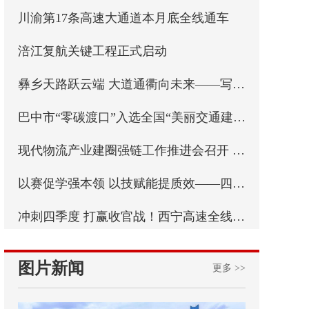
​川渝第17条高速大通道本月底全线通车
​涪江复航关键工程正式启动
彝乡天路跃云端 大道通衢向未来——写在乐西高速马边至昭觉段通车之际
巴中市“零碳渡口”入选全国“美丽交通建设实践案例”
现代物流产业建圈强链工作推进会召开 实施“八个一”专项行动 四川纵深推进现代物流产业建圈强链
以赛促学强本领 以技赋能提质效——四川省交通运输行业统计强基行动首届职工职业技能比赛成功举办
冲刺四季度 打赢收官战！西宁高速全线最长连续刚构桥西洛河大桥左幅顺利合龙
图片新闻
更多 >>