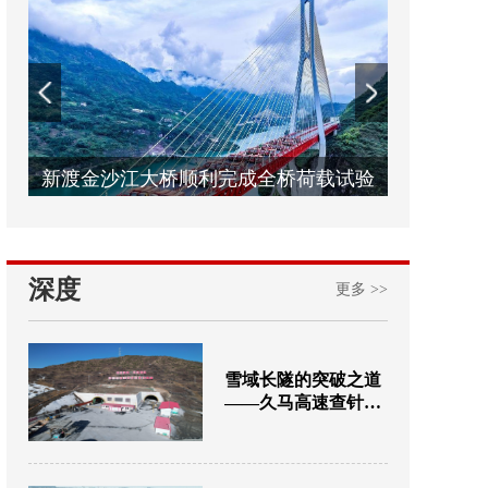
新渡金沙江大桥顺利完成全桥荷载试验
深度
更多 >>
雪域长隧的突破之道
——久马高速查针梁
子隧道建设纪实