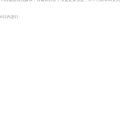
0日内进行。
四川宁会隧道右洞顺利贯通