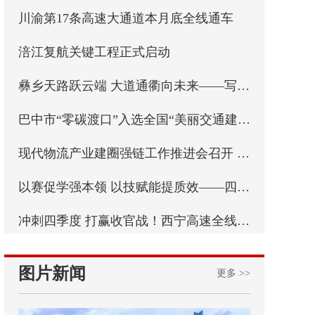
​川渝第17条高速大通道本月底全线通车
​涪江复航关键工程正式启动
彝乡天路跃云端 大道通衢向未来——写在乐西高速马边至昭觉段通车之际
巴中市“零碳渡口”入选全国“美丽交通建设实践案例”
现代物流产业建圈强链工作推进会召开 实施“八个一”专项行动 四川纵深推进现代物流产业建圈强链
以赛促学强本领 以技赋能提质效——四川省交通运输行业统计强基行动首届职工职业技能比赛成功举办
冲刺四季度 打赢收官战！西宁高速全线最长连续刚构桥西洛河大桥左幅顺利合龙
图片新闻
更多 >>