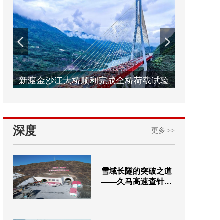
新渡金沙江大桥顺利完成全桥荷载试验
深度
更多 >>
雪域长隧的突破之道
——久马高速查针梁
子隧道建设纪实