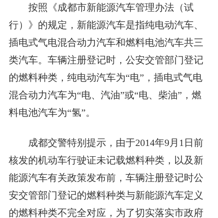
按照《成都市新能源汽车管理办法（试
行）》的规定，新能源汽车是指纯电动汽车、
插电式气电混合动力汽车和燃料电池汽车共三
类汽车。车辆注册登记时，公安交管部门登记
的燃料种类，纯电动汽车为“电”，插电式气电
混合动力汽车为“电、汽油”或“电、柴油”，燃
料电池汽车为“氢”。
成都交警特别提示，由于2014年9月1日前
核发的机动车行驶证未记载燃料种类，以及新
能源汽车有关政策发布前，车辆注册登记时公
安交管部门登记的燃料种类与新能源汽车定义
的燃料种类不完全对应，为了切实落实市政府