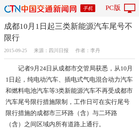
PC版
手机
成都10月1日起三类新能源汽车尾号不
限行
2015-09-25
来源：四川日报
作者：李丹
记者9月24日从成都市交管局获悉，从10月
1日起，纯电动汽车、插电式气电混合动力汽车
和燃料电池汽车等3类新能源汽车不再受成都市
汽车尾号限行措施限制，工作日可在实行尾号
限行措施的成都市三环路（含）与二环路
（含）之间区域内所有道路上通行。