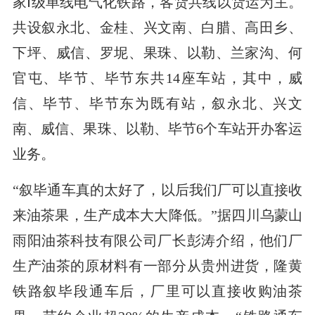
家Ⅰ级单线电气化铁路，客货共线以货运为主。
共设叙永北、金桂、兴文南、白腊、高田乡、
下坪、威信、罗坭、果珠、以勒、兰家沟、何
官屯、毕节、毕节东共14座车站，其中，威
信、毕节、毕节东为既有站，叙永北、兴文
南、威信、果珠、以勒、毕节6个车站开办客运
业务。
“叙毕通车真的太好了，以后我们厂可以直接收
来油茶果，生产成本大大降低。”据四川乌蒙山
雨阳油茶科技有限公司厂长彭涛介绍，他们厂
生产油茶的原材料有一部分从贵州进货，隆黄
铁路叙毕段通车后，厂里可以直接收购油茶