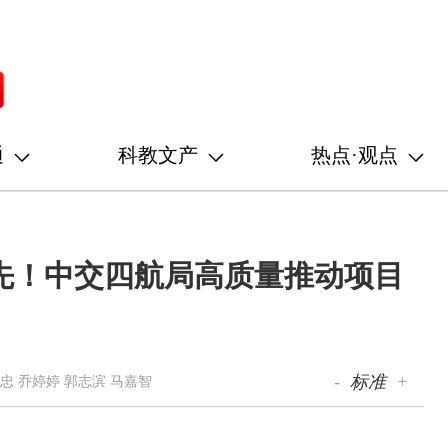
通
科教文产
热点·观点
先！中交四航局高质量推动项目
-
标准
+
忠 乔婷婷 郭志滨 马嘉智