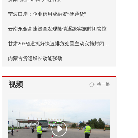
宁波口岸：企业信用成融资“硬通货”
云南永金高速巡查发现险情逐级实施封闭管控
甘肃205省道抓好快速排危处置主动实施封闭管控
内蒙古货运增长动能强劲
视频
换一换