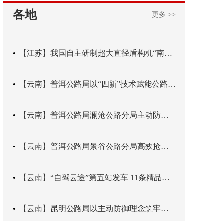
各地
更多 >>
【江苏】我国自主研制超大直径盾构机“南湖号”在常熟下线
【云南】普洱公路局以“四新”技术赋能公路养护
【云南】普洱公路局澜沧公路分局主动防御成功处置214国道山体崩塌险情
【云南】普洱公路局景谷公路分局高效抢通紧急送医村路
【云南】“自驾云途”第五站发车 11条精品线路串起全域风光
【云南】昆明公路局以主动防御理念筑牢汛期安全防线