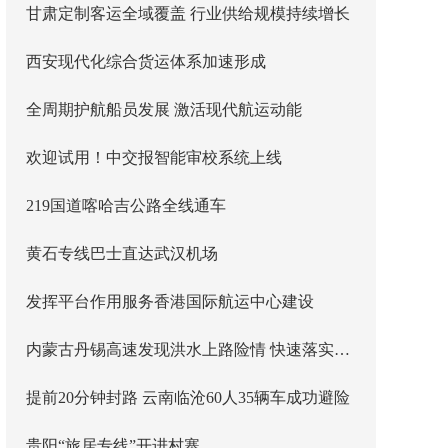
甘肃定制客运全域覆盖 行业供给规模持续增长
西安现代化综合货运体系加速形成
全周期护航船员发展 激活现代航运动能
欢迎试用！中交报智能审校系统上线
219国道喀哈吉公路全线通车
黄石专线巴士直达武汉机场
发挥平台作用服务香港国际航运中心建设
内蒙古丹锡高速发现洪水上路险情 快速落实主线封闭管控
提前20分钟封路 云南临沧60人35辆车成功避险
贵阳“旅居专线”开进村寨