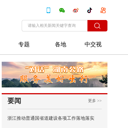
专题
各地
中交视
讯
要闻
更多 >>
浙江推动普通国省道建设各项工作落地落实