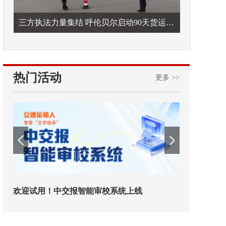
三方执法力量集结 呼伦贝尔启动90天货运车辆违法专项整治
热门活动
更多 >>
欢迎试用！中交报智能审校系统上线
铁路榜样