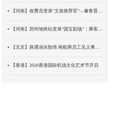
【河南】收费员变身“文旅推荐官”—豫鲁晋四地市交旅融合让游客一下高速就“入戏”
【河南】郑州地铁站变身“国宝剧场”：乘客刚出车厢，就“入戏”千年
【北京】路遇溺水险情 南航两员工见义勇为科学施救
【香港】2026香港国际机场文化艺术节开启