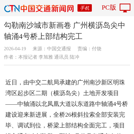
PC版
手机
勾勒南沙城市新画卷 广州横沥岛尖中
轴涌4号桥上部结构完工
2026-04-19
来源：中国交通报
责编：付饶
作者：本报记者 李旭雅 通讯员 陆冲
近日，
由中交二航局承建的
广州南沙新区明珠
湾区起步区二期（横沥岛尖）土地开发项目
——中轴涌以北凤凰大道以东道路中轴涌4号桥
建设迎来新进展，全桥26根斜拉索全部安装完
毕、调试到位，桥梁上部结构全面完工，项目