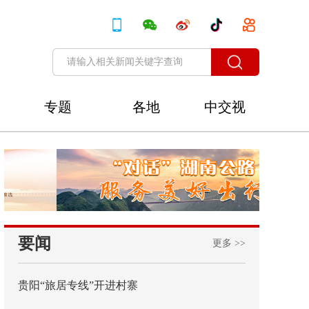
专题
各地
中交视
讯
要闻
更多 >>
贵阳“旅居专线”开进村寨