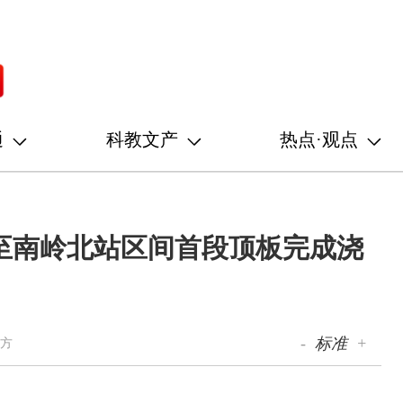
通
科教文产
热点·观点
至南岭北站区间首段顶板完成浇
-
标准
+
中方