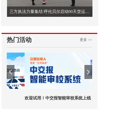
三方执法力量集结 呼伦贝尔启动90天货运车辆违法专项整治
热门活动
更多 >>
欢迎试用！中交报智能审校系统上线
铁路榜样