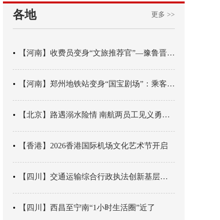
各地
更多 >>
【河南】收费员变身“文旅推荐官”—豫鲁晋四地市交旅融合让游客一下高速就“入戏”
【河南】郑州地铁站变身“国宝剧场”：乘客刚出车厢，就“入戏”千年
【北京】路遇溺水险情 南航两员工见义勇为科学施救
【香港】2026香港国际机场文化艺术节开启
【四川】交通运输综合行政执法创新基层辖区治理“4+3” 新模式
【四川】西昌至宁南“1小时生活圈”近了