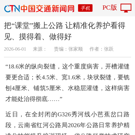
PC版
手机
把“课堂”搬上公路 让精准化养护看得
见、摸得着、做得好
2026-06-01
来源：
责编：张家顺
作者：张跃
“18.6米的纵向裂缝，这个重度病害，开槽灌缝
要更合适；长4.5米、宽1.6米，块状裂缝，要铣
刨4厘米、铺筑5厘米、水稳层灌缝，这样病害
才能处治得彻底……”
近日，在全封闭的G326秀河线小芭蕉岔口路
段，云南省红河公路局2026年公路日常养护精