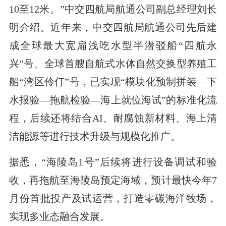
10至12米。”中交四航局航通公司副总经理刘长
明介绍。近年来，中交四航局航通公司先后建
成全球最大宽扁浅吃水型半潜驳船“四航永
兴”号、全球首艘自航式水体自然交换型养殖工
船“湾区伶仃”号，已实现“模块化预制拼装—下
水报验—拖航检验—海上就位海试”的标准化流
程，后续还将结合AI、耐腐蚀新材料、海上清
洁能源等进行技术升级与规模化推广。
据悉，“海陵岛1号”后续将进行设备调试和验
收，再拖航至海陵岛预定海域，预计最快今年7
月份首批投产及试运营，打造零碳海洋牧场，
实现多业态融合发展。