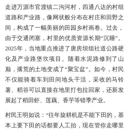
走进万源市官渡镇二沟河村，四通八达的村组
道路和产业路，像网状般分布在村庄和田野之
间，构成了一幅美丽的田园乡村画卷。过去，
由于交通闭塞，村里的优质资源长期“沉睡”。
2025年，当地重点推进了唐房坝组社道公路硬
化及产业路堡坎项目。随着水泥路修到了山
巅，撂荒的土地变成了“聚宝盆”。如今，村民
不仅能骑着车到田间地头干活，采收的马铃
薯、稻谷可以直接在地里打包拉回家，还新发
展起了稻田虾、莲藕、香芋等错季产业。
村民王明如说：“往年旋耕机是不能下田的，基
本上要下田的话都要人工抬，现在管你走哪里