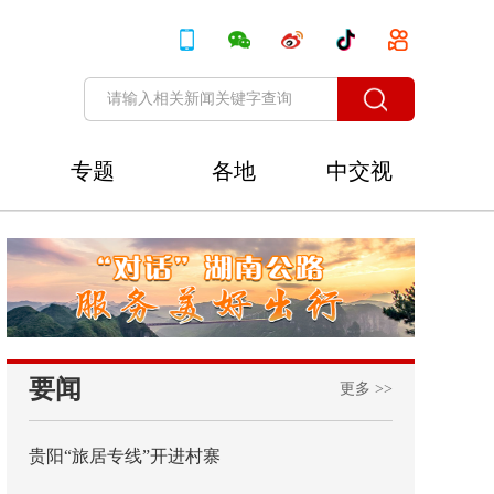
专题
各地
中交视
讯
要闻
更多 >>
贵阳“旅居专线”开进村寨