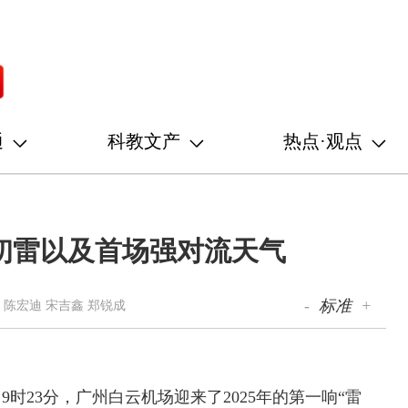
通
科教文产
热点·观点
年初雷以及首场强对流天气
-
标准
+
 陈宏迪 宋吉鑫 郑锐成
时23分，广州白云机场迎来了2025年的第一响“雷