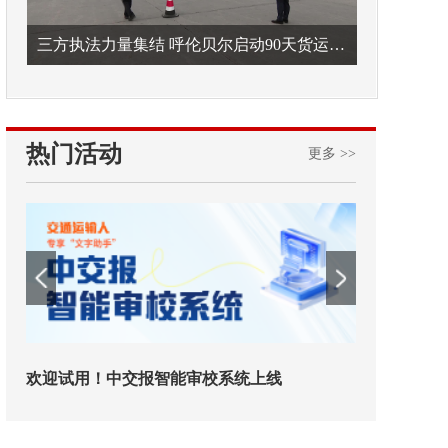
三方执法力量集结 呼伦贝尔启动90天货运车辆违法专项整治
热门活动
更多 >>
！中交报智能审校系统上线
铁路榜样