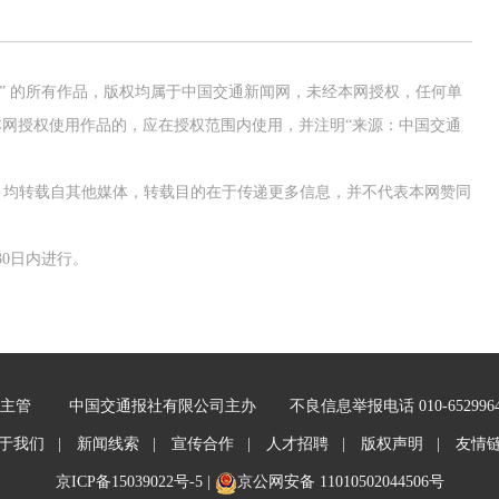
网” 的所有作品，版权均属于中国交通新闻网，未经本网授权，任何单
网授权使用作品的，应在授权范围内使用，并注明“来源：中国交通
作品，均转载自其他媒体，转载目的在于传递更多信息，并不代表本网赞同
0日内进行。
主管
中国交通报社有限公司主办
不良信息举报电话 010-652996
于我们 |
新闻线索 |
宣传合作 |
人才招聘 |
版权声明 |
友情
京ICP备15039022号-5
|
京公网安备 11010502044506号