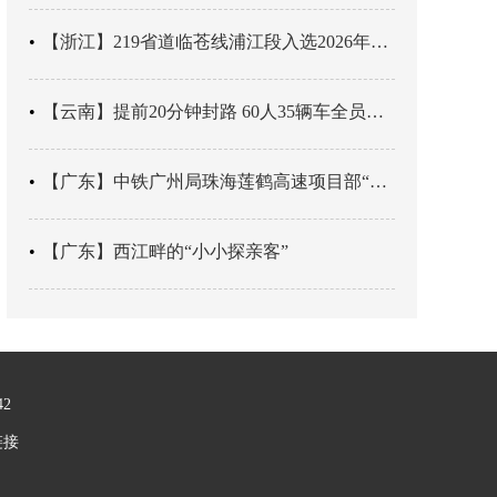
【浙江】219省道临苍线浦江段入选2026年度美丽公路项目展示交流活动名单
【云南】提前20分钟封路 60人35辆车全员平安
【广东】中铁广州局珠海莲鹤高速项目部“靶向施训”筑牢应急处置防线
【广东】西江畔的“小小探亲客”
42
链接