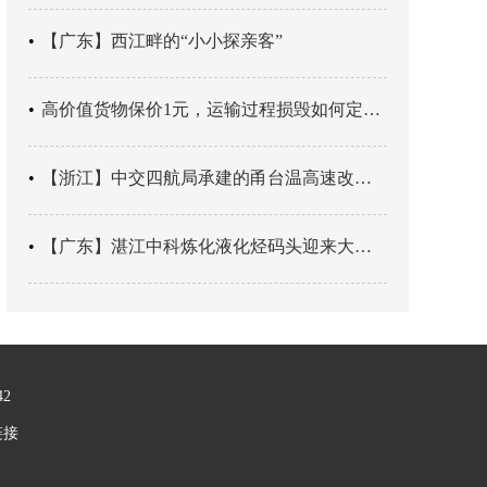
【广东】西江畔的“小小探亲客”
高价值货物保价1元，运输过程损毁如何定责？
【浙江】中交四航局承建的甬台温高速改扩建工程台州南段TJ06标段恢复双向通行
【广东】湛江中科炼化液化烃码头迎来大型外贸液化气船首靠
42
链接