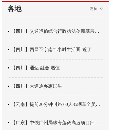
各地
更多 >>
【四川】交通运输综合行政执法创新基层辖区治理“4+3” 新模式
【四川】西昌至宁南“1小时生活圈”近了
【四川】通达 融合 增值
【四川】大道通乡惠民生
【云南】提前20分钟封路 60人35辆车全员平安
【广东】中铁广州局珠海莲鹤高速项目部“靶向施训”筑牢应急处置防线