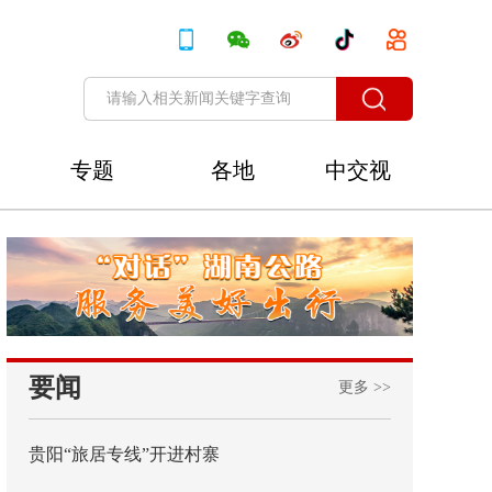
专题
各地
中交视
讯
要闻
更多 >>
贵阳“旅居专线”开进村寨