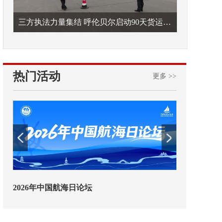
三方执法力量集结 呼伦贝尔启动90天货运车辆违法专项整治
热门活动
更多 >>
2026年中国航海日论坛
交通运输执法