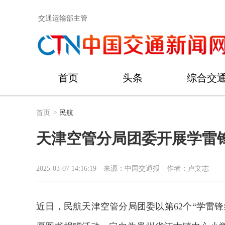
交通运输部主管
首页
头条
综合交
首页
>
民航
天津空管分局团委开展学雷
2025-03-07 14:16:19
来源：中国交通报
作者：卢文志
近日，民航天津空管分局团委以第62个“学雷锋