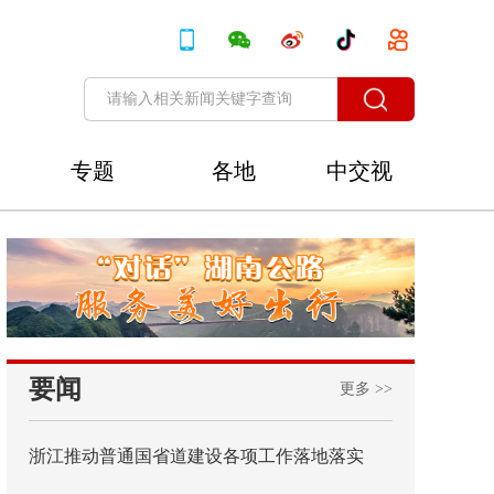
专题
各地
中交视
讯
要闻
更多 >>
浙江推动普通国省道建设各项工作落地落实