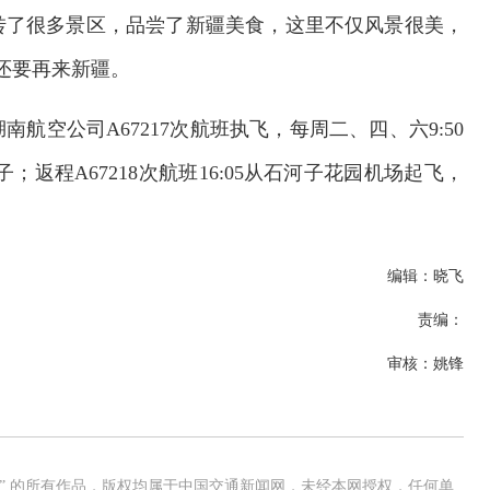
转了很多景区，品尝了新疆美食，这里不仅风景很美，
份还要再来新疆。
南航空公司A67217次航班执飞，每周二、四、六9:50
；返程A67218次航班16:05从石河子花园机场起飞，
编辑：晓飞
责编：
审核：姚锋
网” 的所有作品，版权均属于中国交通新闻网，未经本网授权，任何单