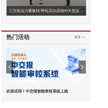
三方执法力量集结 呼伦贝尔启动90天货运车辆违法专项整治
热门活动
更多 >>
欢迎试用！中交报智能审校系统上线
铁路榜样