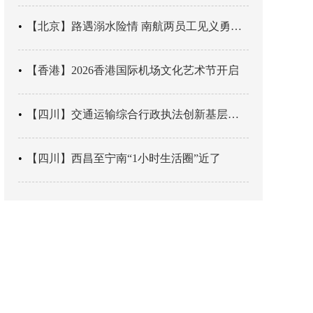
【北京】路遇溺水险情 南航两员工见义勇为科学施救
【香港】2026香港国际机场文化艺术节开启
【四川】交通运输综合行政执法创新基层辖区治理“4+3” 新模式
【四川】西昌至宁南“1小时生活圈”近了