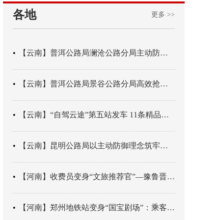
各地
更多 >>
【云南】普洱公路局澜沧公路分局主动防御成功处置214国道山体崩塌险情
【云南】普洱公路局景谷公路分局高效抢通紧急送医村路
【云南】“自驾云途”第五站发车 11条精品线路串起全域风光
【云南】昆明公路局以主动防御理念筑牢汛期安全防线
【河南】收费员变身“文旅推荐官”—豫鲁晋四地市交旅融合让游客一下高速就“入戏”
【河南】郑州地铁站变身“国宝剧场”：乘客刚出车厢，就“入戏”千年