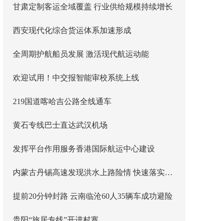
甘肃定制客运全域覆盖 行业供给规模持续增长
西安现代化综合货运体系加速形成
全周期护航船员发展 激活现代航运动能
欢迎试用！中交报智能审校系统上线
219国道喀哈吉公路全线通车
黄石专线巴士直达武汉机场
发挥平台作用服务香港国际航运中心建设
内蒙古丹锡高速发现洪水上路险情 快速落实主线封闭管控
提前20分钟封路 云南临沧60人35辆车成功避险
贵阳“旅居专线”开进村寨