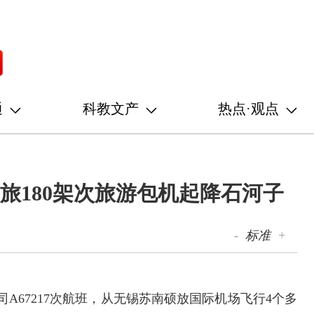
通
科教文产
热点·观点
国旅180架次旅游包机起降石河子
-
标准
+
公司A67217次航班，从无锡苏南硕放国际机场飞行4个多