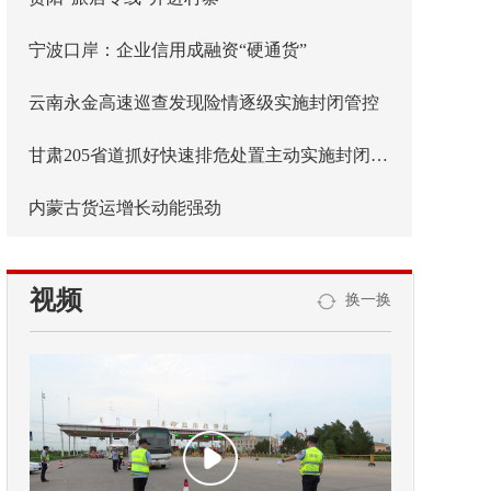
宁波口岸：企业信用成融资“硬通货”
云南永金高速巡查发现险情逐级实施封闭管控
甘肃205省道抓好快速排危处置主动实施封闭管控
内蒙古货运增长动能强劲
视频
换一换