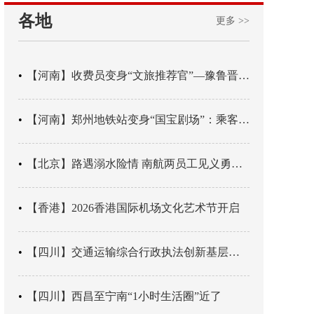
各地
更多 >>
【河南】收费员变身“文旅推荐官”—豫鲁晋四地市交旅融合让游客一下高速就“入戏”
【河南】郑州地铁站变身“国宝剧场”：乘客刚出车厢，就“入戏”千年
【北京】路遇溺水险情 南航两员工见义勇为科学施救
【香港】2026香港国际机场文化艺术节开启
【四川】交通运输综合行政执法创新基层辖区治理“4+3” 新模式
【四川】西昌至宁南“1小时生活圈”近了