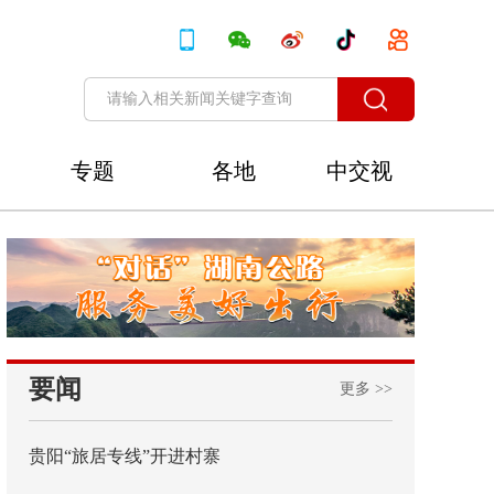
专题
各地
中交视
讯
要闻
更多 >>
贵阳“旅居专线”开进村寨