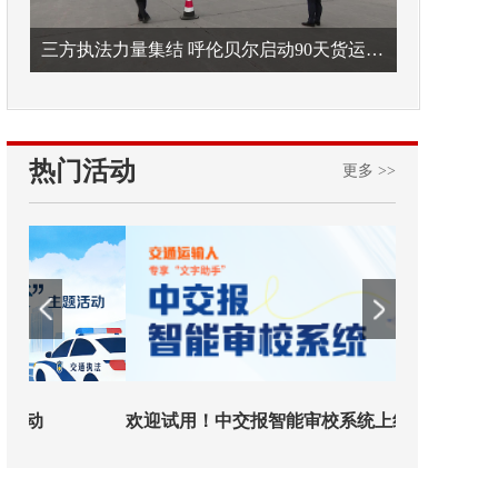
三方执法力量集结 呼伦贝尔启动90天货运车辆违法专项整治
热门活动
更多 >>
欢迎试用！中交报智能审校系统上线
铁路榜样