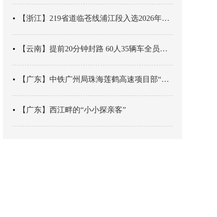
【浙江】219省道临苍线浦江段入选2026年度美丽公路项目展示交流活动名单
【云南】提前20分钟封路 60人35辆车全员平安
【广东】中铁广州局珠海莲鹤高速项目部“靶向施训”筑牢应急处置防线
【广东】西江畔的“小小探亲客”