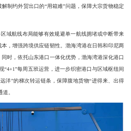
解制约外贸出口的“用箱难”问题，保障大宗货物稳定
。多区域航线布局能够有效规避单一航线拥堵或中断带来
成本，增强跨境供应链韧性。渤海湾港在日韩和印尼两
。同时，依托山东港口一体化优势，渤海湾港深化港口
现“4+1”每周五班运营，进一步织密港口与区域枢纽间
—远洋”的梯次转运链条，保障腹地货物“进得来、出得
通道。