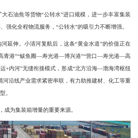
大石油焦等货物“公转水”进口规模，进一步丰富集装
、强化全程物流服务，“公转水”的吸引力不断增强。
内河延伸。小清河复航后，这条“黄金水道”的价值正在
青港”“鲅鱼圈—寿光港—博兴港”“营口—寿光港—高
运+内河”无缝衔接模式，形成“北方沿海—渤海湾枢纽
清河沿线产业需求紧密串联，有力助推建材、化工等重
转型。
标箱，成为集装箱增量的重要来源。