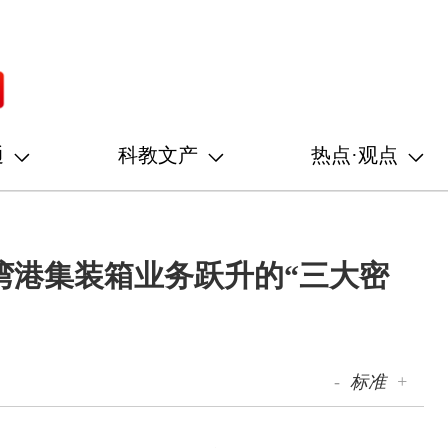
通
科教文产
热点·观点
湾港集装箱业务跃升的“三大密
-
标准
+