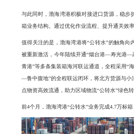
与此同时，渤海湾港积极对接进口货源，稳步扩
箱业务结构。通过优化作业流程、提升通关效率
值得关注的是，渤海湾港将“公转水”的触角向
被重新激活，今年陆续开通“烟台港—寿光港—高
青港”等多条集装箱海河联运通道，全程采用“海
—鲁中腹地”的全程联运闭环，将北方货源与小
点物资高效流通，助力区域物流“公转水”绿色
前4个月，渤海湾港“公转水”业务完成4.7万