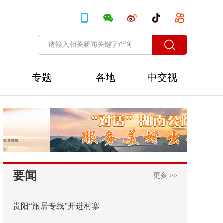
专题
各地
中交视
讯
要闻
更多 >>
贵阳“旅居专线”开进村寨