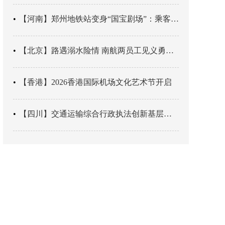
【河南】郑州地铁站变身“国宝剧场”：乘客刚出车厢，就“入戏”千年
【北京】路遇溺水险情 南航两员工见义勇为科学施救
【香港】2026香港国际机场文化艺术节开启
【四川】交通运输综合行政执法创新基层辖区治理“4+3” 新模式