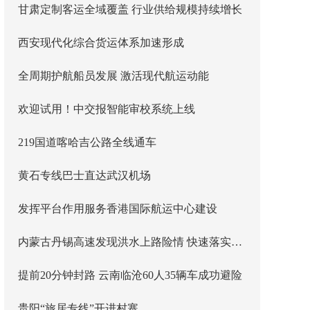
甘肃定制客运全域覆盖 行业供给规模持续增长
西安现代化综合货运体系加速形成
全周期护航船员发展 激活现代航运动能
欢迎试用！中交报智能审校系统上线
219国道喀哈吉公路全线通车
黄石专线巴士直达武汉机场
发挥平台作用服务香港国际航运中心建设
内蒙古丹锡高速发现洪水上路险情 快速落实主线封闭管控
提前20分钟封路 云南临沧60人35辆车成功避险
贵阳“旅居专线”开进村寨