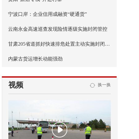
宁波口岸：企业信用成融资“硬通货”
云南永金高速巡查发现险情逐级实施封闭管控
甘肃205省道抓好快速排危处置主动实施封闭管控
内蒙古货运增长动能强劲
视频
换一换