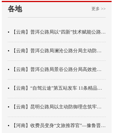
各地
更多 >>
【云南】普洱公路局以“四新”技术赋能公路养护
【云南】普洱公路局澜沧公路分局主动防御成功处置214国道山体崩塌险情
【云南】普洱公路局景谷公路分局高效抢通紧急送医村路
【云南】“自驾云途”第五站发车 11条精品线路串起全域风光
【云南】昆明公路局以主动防御理念筑牢汛期安全防线
【河南】收费员变身“文旅推荐官”—豫鲁晋四地市交旅融合让游客一下高速就“入戏”