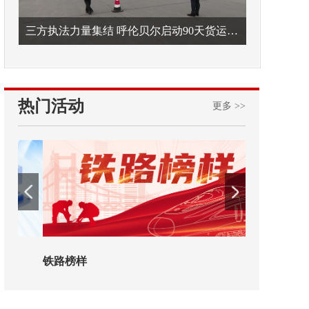
三方执法力量集结 呼伦贝尔启动90天货运车辆违法专项整治
热门活动
更多 >>
铁路榜样
2026年中