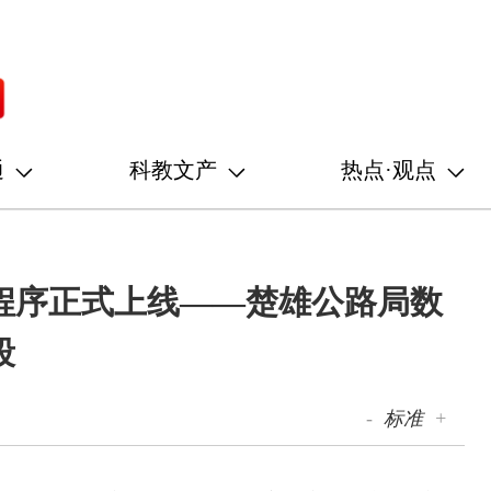
通
科教文产
热点·观点
程序正式上线——楚雄公路局数
段
-
标准
+