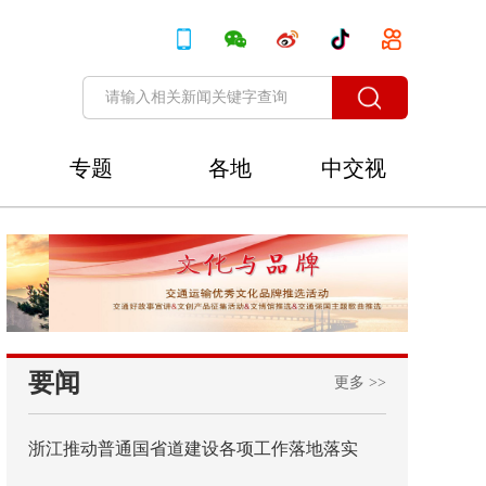
专题
各地
中交视
讯
要闻
更多 >>
浙江推动普通国省道建设各项工作落地落实