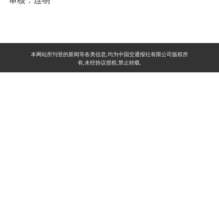
审核：连萌
本网站所刊登的新闻等各类信息,均为中国交通报社有限公司版权所
有,未经协议授权,禁止转载.