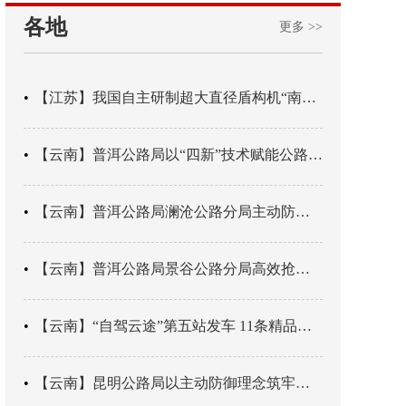
各地
更多 >>
【江苏】我国自主研制超大直径盾构机“南湖号”在常熟下线
【云南】普洱公路局以“四新”技术赋能公路养护
【云南】普洱公路局澜沧公路分局主动防御成功处置214国道山体崩塌险情
【云南】普洱公路局景谷公路分局高效抢通紧急送医村路
【云南】“自驾云途”第五站发车 11条精品线路串起全域风光
【云南】昆明公路局以主动防御理念筑牢汛期安全防线