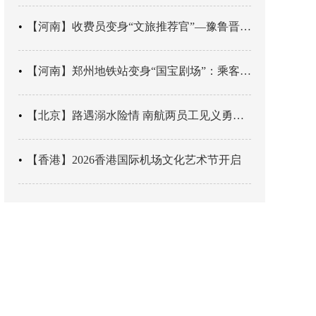
【河南】收费员变身“文旅推荐官”—豫鲁晋四地市交旅融合让游客一下高速就“入戏”
【河南】郑州地铁站变身“国宝剧场”：乘客刚出车厢，就“入戏”千年
【北京】路遇溺水险情 南航两员工见义勇为科学施救
【香港】2026香港国际机场文化艺术节开启