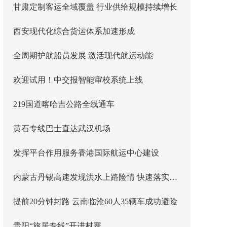
甘肃定制客运全域覆盖 行业供给规模持续增长
西安现代化综合货运体系加速形成
全周期护航船员发展 激活现代航运动能
欢迎试用！中交报智能审校系统上线
219国道喀哈吉公路全线通车
黄石专线巴士直达武汉机场
发挥平台作用服务香港国际航运中心建设
内蒙古丹锡高速发现洪水上路险情 快速落实主线封闭管控
提前20分钟封路 云南临沧60人35辆车成功避险
贵阳“旅居专线”开进村寨