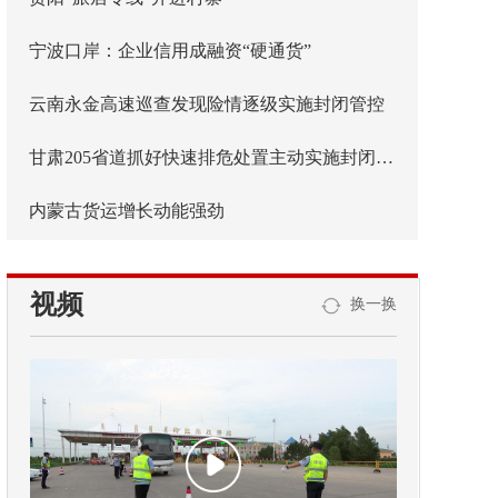
宁波口岸：企业信用成融资“硬通货”
云南永金高速巡查发现险情逐级实施封闭管控
甘肃205省道抓好快速排危处置主动实施封闭管控
内蒙古货运增长动能强劲
视频
换一换