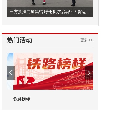
三方执法力量集结 呼伦贝尔启动90天货运车辆违法专项整治
热门活动
更多 >>
铁路榜样
2026年中