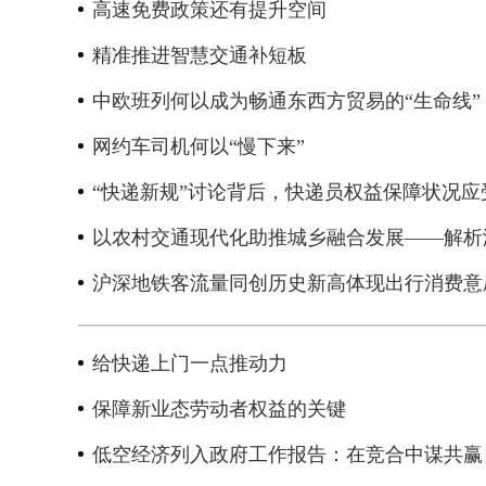
高速免费政策还有提升空间
精准推进智慧交通补短板
中欧班列何以成为畅通东西方贸易的“生命线”
网约车司机何以“慢下来”
“快递新规”讨论背后，快递员权益保障状况应
以农村交通现代化助推城乡融合发展——解析
沪深地铁客流量同创历史新高体现出行消费意
给快递上门一点推动力
样
2026年中国航海日论坛
保障新业态劳动者权益的关键
低空经济列入政府工作报告：在竞合中谋共赢