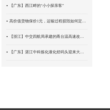
【广东】西江畔的“小小探亲客”
高价值货物保价1元，运输过程损毁如何定责？
【浙江】中交四航局承建的甬台温高速改扩建工程台州南段TJ06标段恢复双向通行
【广东】湛江中科炼化液化烃码头迎来大型外贸液化气船首靠