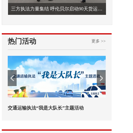
三方执法力量集结 呼伦贝尔启动90天货运车辆违法专项整治
热门活动
更多 >>
欢迎试用！中交报智能审校系统上线
铁路榜样