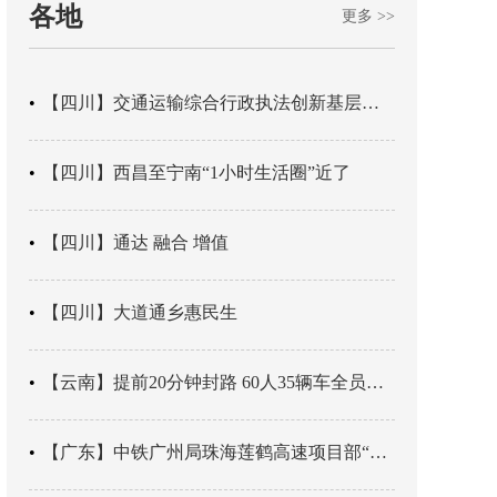
各地
更多 >>
【四川】交通运输综合行政执法创新基层辖区治理“4+3” 新模式
【四川】西昌至宁南“1小时生活圈”近了
【四川】通达 融合 增值
【四川】大道通乡惠民生
【云南】提前20分钟封路 60人35辆车全员平安
【广东】中铁广州局珠海莲鹤高速项目部“靶向施训”筑牢应急处置防线