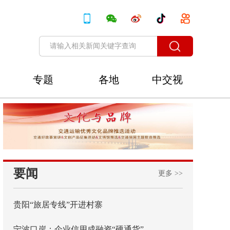
专题
各地
中交视
讯
要闻
更多 >>
贵阳“旅居专线”开进村寨
宁波口岸：企业信用成融资“硬通货”