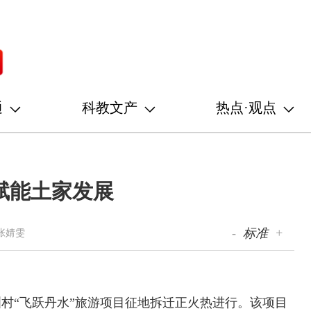
通
科教文产
热点·观点
网赋能土家发展
-
标准
+
张婧雯
村“飞跃丹水”旅游项目征地拆迁正火热进行。该项目