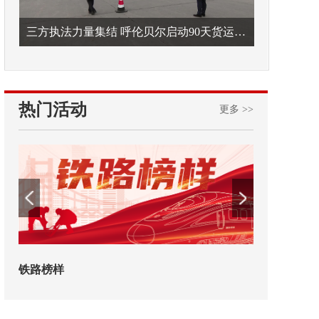
三方执法力量集结 呼伦贝尔启动90天货运车辆违法专项整治
热门活动
更多 >>
铁路榜样
2026年中