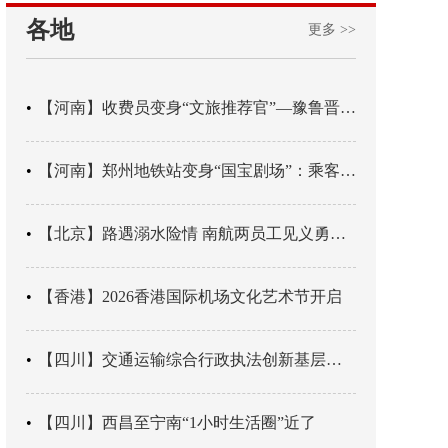
各地
更多 >>
【河南】收费员变身“文旅推荐官”—豫鲁晋四地市交旅融合让游客一下高速就“入戏”
【河南】郑州地铁站变身“国宝剧场”：乘客刚出车厢，就“入戏”千年
【北京】路遇溺水险情 南航两员工见义勇为科学施救
【香港】2026香港国际机场文化艺术节开启
【四川】交通运输综合行政执法创新基层辖区治理“4+3” 新模式
【四川】西昌至宁南“1小时生活圈”近了