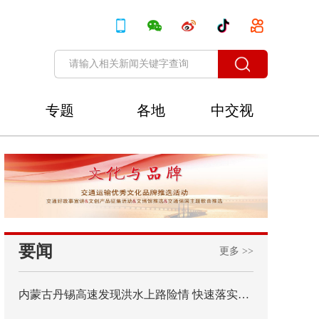
专题
各地
中交视
讯
要闻
更多 >>
内蒙古丹锡高速发现洪水上路险情 快速落实主线封闭管控