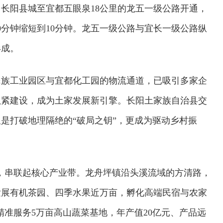
0月长阳县城至宜都五眼泉18公里的龙五一级公路开通，
0分钟缩短到10分钟。龙五一级公路与宜长一级公路纵
形成。
民族工业园区与宜都化工园的物流通道，已吸引多家企
抓紧建设，成为土家发展新引擎。长阳土家族自治县交
是打破地理隔绝的“破局之钥”，更成为驱动乡村振
路”，串联起核心产业带。龙舟坪镇沿头溪流域的方清路，
欢迎试用！中交报智能审校系统上线
发展有机茶园、四季水果近万亩，孵化高端民宿与农家
路精准服务5万亩高山蔬菜基地，年产值20亿元、产品远