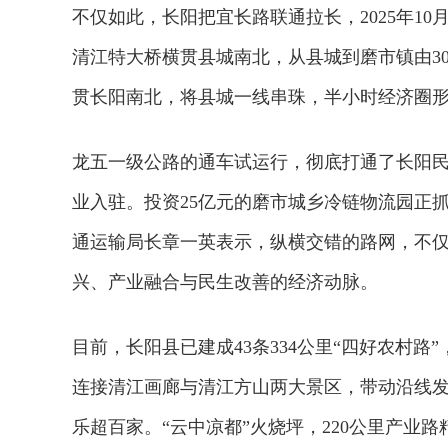
不仅如此，长阳把宜长路联通拉长，2025年1
清江特大桥横贯县城南北，从县城到磨市镇由3
贯长阳南北，将县城一线串珠，半小时经济圈
龙五一级公路的通车试运行，彻底打通了长阳
业入驻。投资25亿元的磨市城乡冷链物流园正
通运输局长章一英表示，纵横交错的路网，不仅
兴、产业融合与民生改善的经济动脉。
目前，长阳县已建成43条334公里“四好农村
连接清江画廊与清江方山两大景区，带动沿线
乐超百家。“云中凉都”火烧坪，220公里产业