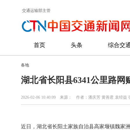
交通运输部主管
首页
头条
综合交
各地
湖北省长阳县6341公里路
2026-02-06 10:40:09
来源：
作者：潘庆芳 黄善君 袁经益 
近日，湖北省长阳土家族自治县高家堰镇魏家洲