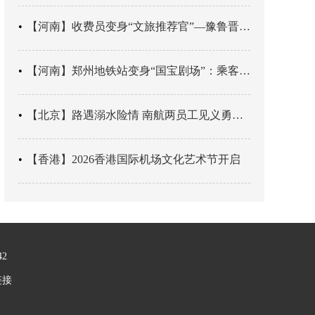
【河南】收费员变身“文旅推荐官”—豫鲁晋四地市交旅融合让游客一下高速就“入戏”
【河南】郑州地铁站变身“国宝剧场”：乘客刚出车厢，就“入戏”千年
【北京】路遇溺水险情 南航两员工见义勇为科学施救
【香港】2026香港国际机场文化艺术节开启
42
链接