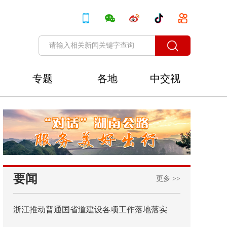
专题
各地
中交视
讯
要闻
更多 >>
浙江推动普通国省道建设各项工作落地落实