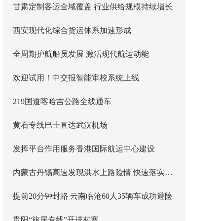
甘肃定制客运全域覆盖 行业供给规模持续增长
西安现代化综合货运体系加速形成
全周期护航船员发展 激活现代航运动能
欢迎试用！中交报智能审校系统上线
219国道喀哈吉公路全线通车
黄石专线巴士直达武汉机场
发挥平台作用服务香港国际航运中心建设
内蒙古丹锡高速发现洪水上路险情 快速落实主线封闭管控
提前20分钟封路 云南临沧60人35辆车成功避险
贵阳“旅居专线”开进村寨