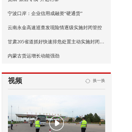
宁波口岸：企业信用成融资“硬通货”
云南永金高速巡查发现险情逐级实施封闭管控
甘肃205省道抓好快速排危处置主动实施封闭管控
内蒙古货运增长动能强劲
视频
换一换