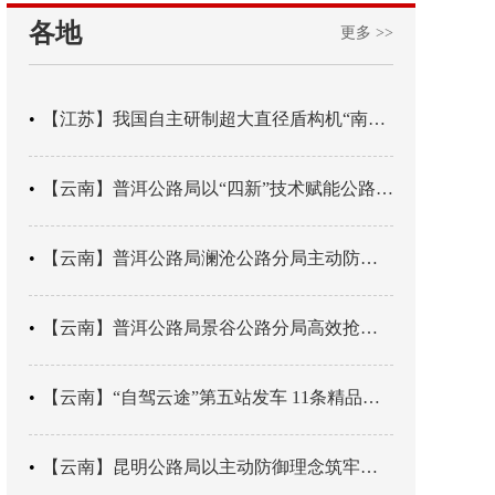
各地
更多 >>
【江苏】我国自主研制超大直径盾构机“南湖号”在常熟下线
【云南】普洱公路局以“四新”技术赋能公路养护
【云南】普洱公路局澜沧公路分局主动防御成功处置214国道山体崩塌险情
【云南】普洱公路局景谷公路分局高效抢通紧急送医村路
【云南】“自驾云途”第五站发车 11条精品线路串起全域风光
【云南】昆明公路局以主动防御理念筑牢汛期安全防线