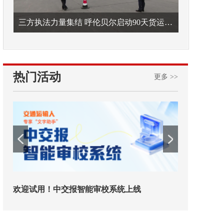
三方执法力量集结 呼伦贝尔启动90天货运车辆违法专项整治
热门活动
更多 >>
欢迎试用！中交报智能审校系统上线
铁路榜样