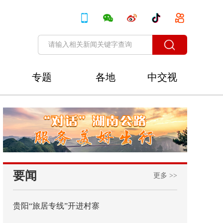
专题
各地
中交视
讯
要闻
更多 >>
贵阳“旅居专线”开进村寨