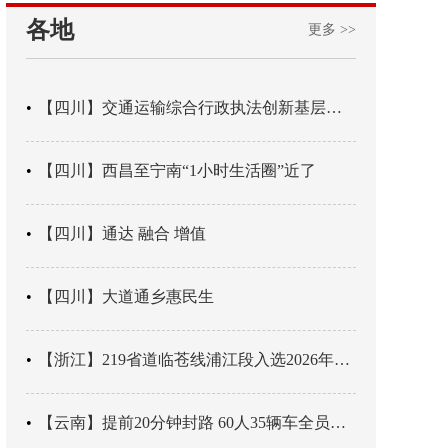
各地
更多 >>
【四川】交通运输综合行政执法创新基层辖区治理“4+3” 新模式
【四川】西昌至宁南“1小时生活圈”近了
【四川】通达 融合 增值
【四川】大道通乡惠民生
【浙江】219省道临苍线浦江段入选2026年度美丽公路项目展示交流活动名单
【云南】提前20分钟封路 60人35辆车全员平安