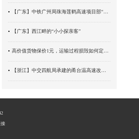
【广东】中铁广州局珠海莲鹤高速项目部“靶向施训”筑牢应急处置防线
【广东】西江畔的“小小探亲客”
高价值货物保价1元，运输过程损毁如何定责？
【浙江】中交四航局承建的甬台温高速改扩建工程台州南段TJ06标段恢复双向通行
42
链接