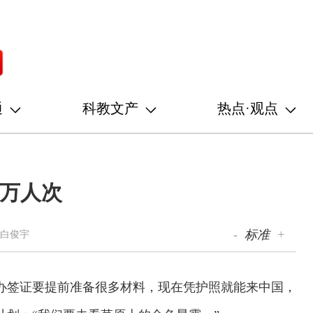
通
科教文产
热点·观点
6万人次
-
标准
+
 白俊宇
办签证要提前准备很多材料，现在凭护照就能来中国，