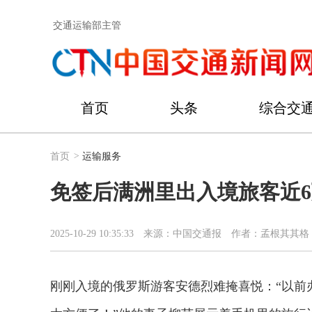
交通运输部主管
首页
头条
综合交
首页
>
运输服务
免签后满洲里出入境旅客近
2025-10-29 10:35:33
来源：中国交通报
作者：孟根其其格
刚刚入境的俄罗斯游客安德烈难掩喜悦：“以前