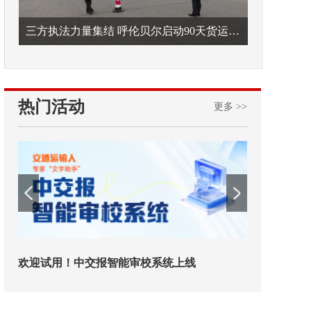
三方执法力量集结 呼伦贝尔启动90天货运车辆违法专项整治
热门活动
更多 >>
欢迎试用！中交报智能审校系统上线
铁路榜样