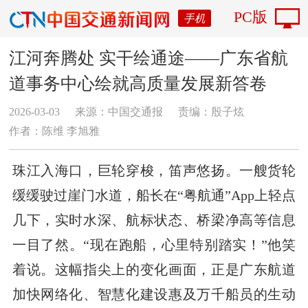
PC版
手机
江河奔腾处 实干绘通途——广东省航
道事务中心绘就高质量发展新答卷
2026-03-03
来源：中国交通报
责编：殷子炫
作者：陈维 李旭雅
珠江入海口，巨轮穿梭，笛声悠扬。一艘货轮
缓缓驶过崖门水道，船长在“粤航通”App上轻点
几下，实时水深、航标状态、桥梁净高等信息
一目了然。“现在跑船，心里特别踏实！”他笑
着说。这幅指尖上的变化画面，正是广东航道
加快网络化、智慧化建设惠及万千船员的生动