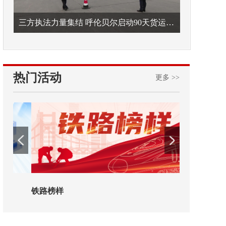
三方执法力量集结 呼伦贝尔启动90天货运车辆违法专项整治
热门活动
更多 >>
铁路榜样
2026年中