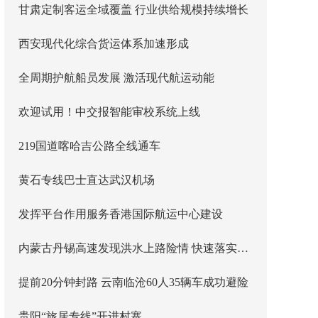
甘肃定制客运全域覆盖 行业供给规模持续增长
西安现代化综合货运体系加速形成
全周期护航船员发展 激活现代航运动能
欢迎试用！中交报智能审校系统上线
219国道喀哈吉公路全线通车
黄石专线巴士直达武汉机场
发挥平台作用服务香港国际航运中心建设
内蒙古丹锡高速发现洪水上路险情 快速落实主线封闭管控
提前20分钟封路 云南临沧60人35辆车成功避险
贵阳“旅居专线”开进村寨