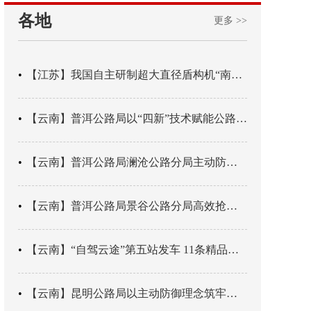
各地
更多 >>
【江苏】我国自主研制超大直径盾构机“南湖号”在常熟下线
【云南】普洱公路局以“四新”技术赋能公路养护
【云南】普洱公路局澜沧公路分局主动防御成功处置214国道山体崩塌险情
【云南】普洱公路局景谷公路分局高效抢通紧急送医村路
【云南】“自驾云途”第五站发车 11条精品线路串起全域风光
【云南】昆明公路局以主动防御理念筑牢汛期安全防线