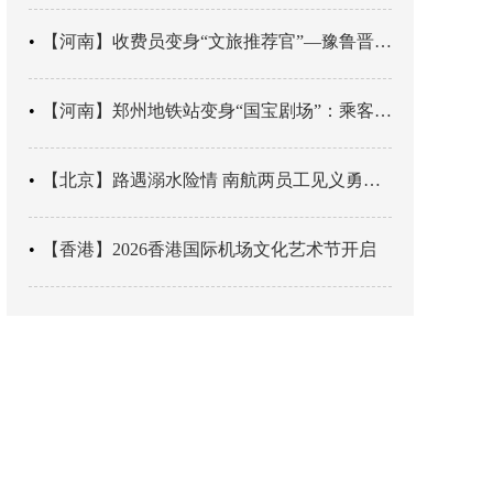
【河南】收费员变身“文旅推荐官”—豫鲁晋四地市交旅融合让游客一下高速就“入戏”
【河南】郑州地铁站变身“国宝剧场”：乘客刚出车厢，就“入戏”千年
【北京】路遇溺水险情 南航两员工见义勇为科学施救
【香港】2026香港国际机场文化艺术节开启