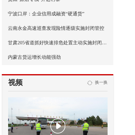
宁波口岸：企业信用成融资“硬通货”
云南永金高速巡查发现险情逐级实施封闭管控
甘肃205省道抓好快速排危处置主动实施封闭管控
内蒙古货运增长动能强劲
视频
换一换