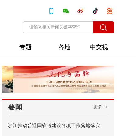
专题
各地
中交视
讯
要闻
更多 >>
浙江推动普通国省道建设各项工作落地落实