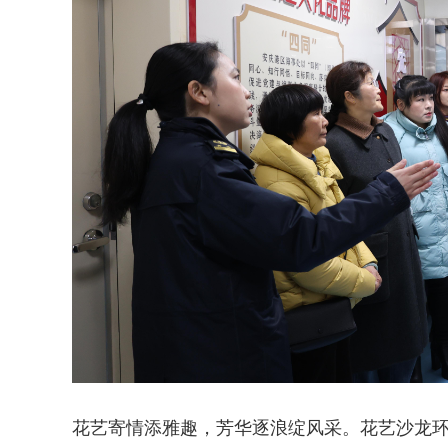
花艺寄情添雅趣，芳华逐浪绽风采。花艺沙龙