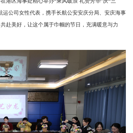
在港区海事处精心举办“乘风破浪 礼赞芳华”庆“三
航运公司女性代表，携手长航公安安庆分局、安庆海事
、共赴美好，让这个属于巾帼的节日，充满暖意与力