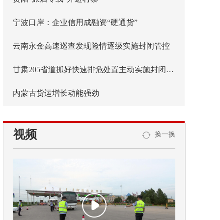
宁波口岸：企业信用成融资“硬通货”
云南永金高速巡查发现险情逐级实施封闭管控
甘肃205省道抓好快速排危处置主动实施封闭管控
内蒙古货运增长动能强劲
视频
换一换