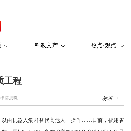
通
科教文产
热点·观点
质工程
-
标准
+
峰 陈思晓
可以由机器人集群替代高危人工操作……日前，福建省