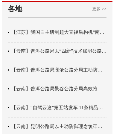
各地
更多 >>
【江苏】我国自主研制超大直径盾构机“南湖号”在常熟下线
【云南】普洱公路局以“四新”技术赋能公路养护
【云南】普洱公路局澜沧公路分局主动防御成功处置214国道山体崩塌险情
【云南】普洱公路局景谷公路分局高效抢通紧急送医村路
【云南】“自驾云途”第五站发车 11条精品线路串起全域风光
【云南】昆明公路局以主动防御理念筑牢汛期安全防线