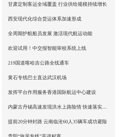
甘肃定制客运全域覆盖 行业供给规模持续增长
西安现代化综合货运体系加速形成
全周期护航船员发展 激活现代航运动能
欢迎试用！中交报智能审校系统上线
219国道喀哈吉公路全线通车
黄石专线巴士直达武汉机场
发挥平台作用服务香港国际航运中心建设
内蒙古丹锡高速发现洪水上路险情 快速落实主线封闭管控
提前20分钟封路 云南临沧60人35辆车成功避险
贵阳“旅居专线”开进村寨