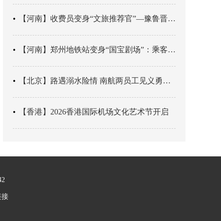
【河南】收费员变身“文旅推荐官”—豫鲁晋四地市交旅融合让游客一下高速就“入戏”
【河南】郑州地铁站变身“国宝剧场”：乘客刚出车厢，就“入戏”千年
【北京】路遇溺水险情 南航两员工见义勇为科学施救
【香港】2026香港国际机场文化艺术节开启
42
链接