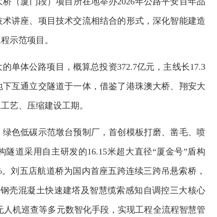
桥（厦门段）项目所在地举办2026年公路平安百年品
技术讲座、项目技术交流相结合的形式，深化智能建造
工程示范项目。
体公路项目，概算总投资372.7亿元，主线长17.3
地下互通立交隧道于一体，借鉴了港珠澳大桥、翔安大
工工艺、压缩建设工期。
、绿色低碳示范墩台预制厂，首创模板打磨、凿毛、喷
隧道采用自主研发的16.15米超大直径“厦金号”盾构
%。刘五店航道桥为国内首座五跨连续三跨吊悬索桥，
筋钢壳混凝土快速建塔及智慧缆索感知自调控三大核心
无人机巡查等多元数智化手段，实现工程全流程智慧管