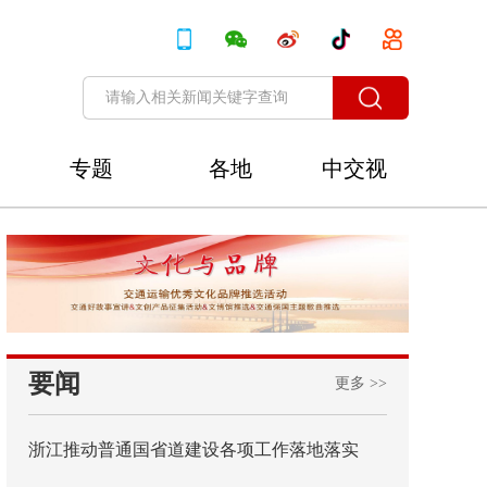
专题
各地
中交视
讯
要闻
更多 >>
浙江推动普通国省道建设各项工作落地落实