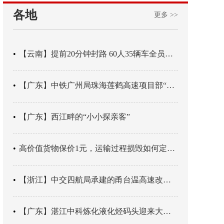
各地
更多 >>
【云南】提前20分钟封路 60人35辆车全员平安
【广东】中铁广州局珠海莲鹤高速项目部“靶向施训”筑牢应急处置防线
【广东】西江畔的“小小探亲客”
高价值货物保价1元，运输过程损毁如何定责？
【浙江】中交四航局承建的甬台温高速改扩建工程台州南段TJ06标段恢复双向通行
【广东】湛江中科炼化液化烃码头迎来大型外贸液化气船首靠