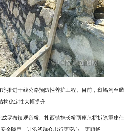
有序推进干线公路预防性养护工程。目前，斑鸠沟至麟
结构稳定性大幅提升。
完成罗布镇观音桥、扎西镇拖长桥两座危桥拆除重建任
梁安全隐患，让沿线群众出行更安心、更顺畅。