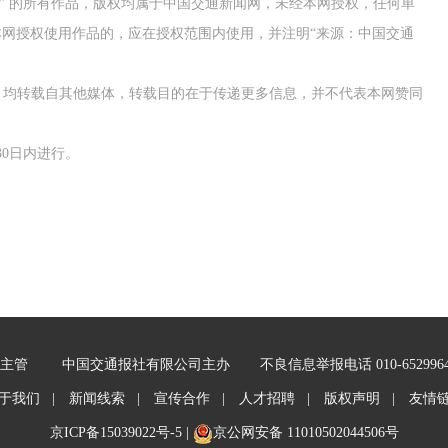
网” 的所有作品，版权均属于中国交通新闻网，未经本网授权，任何单
网授权使用作品的，应在授权范围内使用，并注明“来源：中国交通
作品，均转载自其他媒体，转载目的在于传递更多信息，并不代表本网赞同
0日内进行。
主管
中国交通报社有限公司主办
不良信息举报电话 010-652996
于我们 |
新闻线索 |
宣传合作 |
人才招聘 |
版权声明 |
友情
京ICP备15039022号-5
|
京公网安备 11010502044506号