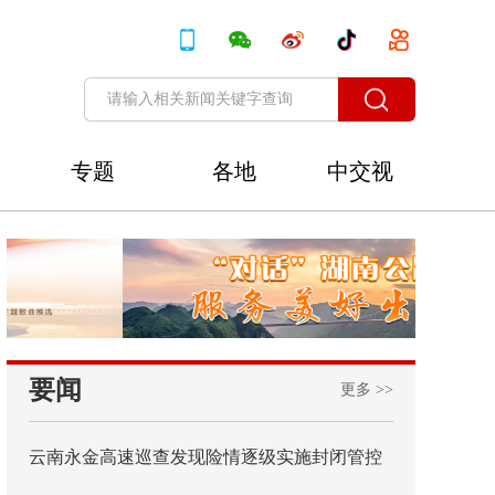
专题
各地
中交视
讯
要闻
更多 >>
云南永金高速巡查发现险情逐级实施封闭管控