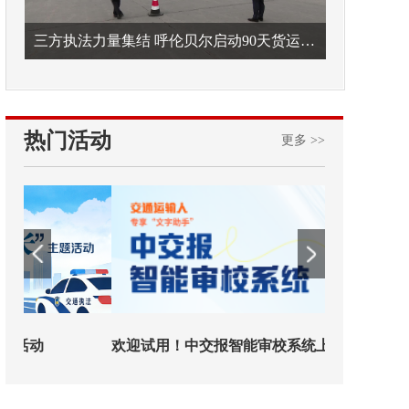
三方执法力量集结 呼伦贝尔启动90天货运车辆违法专项整治
热门活动
更多 >>
欢迎试用！中交报智能审校系统上线
铁路榜样