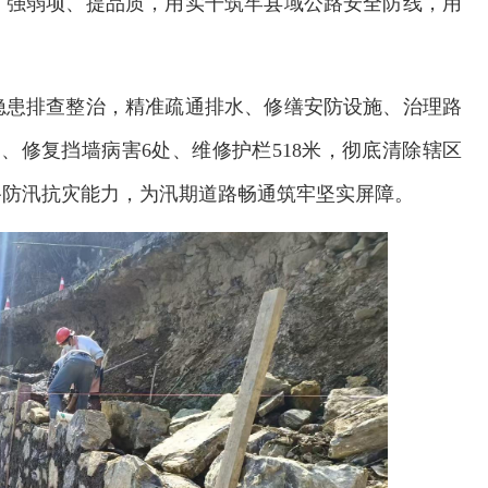
、强弱项、提品质，用实干筑牢县域公路安全防线，用
隐患排查整治，精准疏通排水、修缮安防设施、治理路
、修复挡墙病害6处、维修护栏518米，彻底清除辖区
路防汛抗灾能力，为汛期道路畅通筑牢坚实屏障。