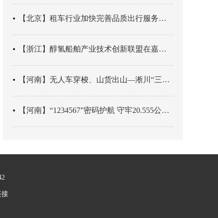
【北京】租车行业加快完善品质出行服务网络
【浙江】醇氢船舶产业技术创新联盟在嘉兴成立
【河南】​无人车穿梭、山货出山—淅川“三级跳”跳出乡村振兴新速度
【河南】“1234567”密码护航 守牢20.555公里山区高速汛期安全
42
链接