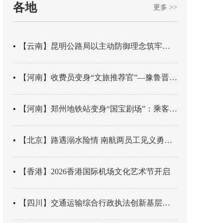
各地
更多 >>
【云南】昆明公路局以主动防御理念筑牢汛期安全防线
【河南】收费员变身“文旅推荐官”—豫鲁晋四地市交旅融合让游客一下高速就“入戏”
【河南】郑州地铁站变身“国宝剧场”：乘客刚出车厢，就“入戏”千年
【北京】路遇溺水险情 南航两员工见义勇为科学施救
【香港】2026香港国际机场文化艺术节开启
【四川】交通运输综合行政执法创新基层辖区治理“4+3” 新模式