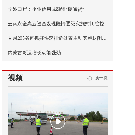
宁波口岸：企业信用成融资“硬通货”
云南永金高速巡查发现险情逐级实施封闭管控
甘肃205省道抓好快速排危处置主动实施封闭管控
内蒙古货运增长动能强劲
视频
换一换