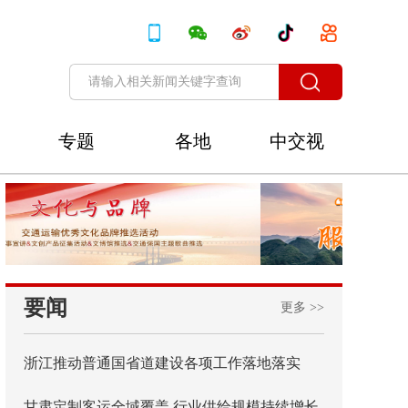
专题
各地
中交视
讯
要闻
更多 >>
浙江推动普通国省道建设各项工作落地落实
甘肃定制客运全域覆盖 行业供给规模持续增长