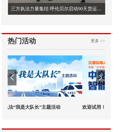
三方执法力量集结 呼伦贝尔启动90天货运车辆违法专项整治
热门活动
更多 >>
欢迎试用！中交报智能审校系统上线
铁路榜样