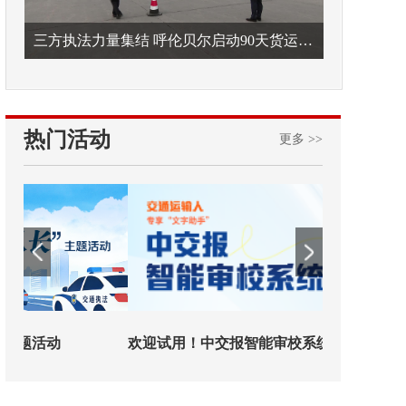
三方执法力量集结 呼伦贝尔启动90天货运车辆违法专项整治
热门活动
更多 >>
欢迎试用！中交报智能审校系统上线
铁路榜样