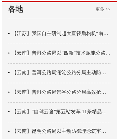
各地
更多 >>
【江苏】我国自主研制超大直径盾构机“南湖号”在常熟下线
【云南】普洱公路局以“四新”技术赋能公路养护
【云南】普洱公路局澜沧公路分局主动防御成功处置214国道山体崩塌险情
【云南】普洱公路局景谷公路分局高效抢通紧急送医村路
【云南】“自驾云途”第五站发车 11条精品线路串起全域风光
【云南】昆明公路局以主动防御理念筑牢汛期安全防线