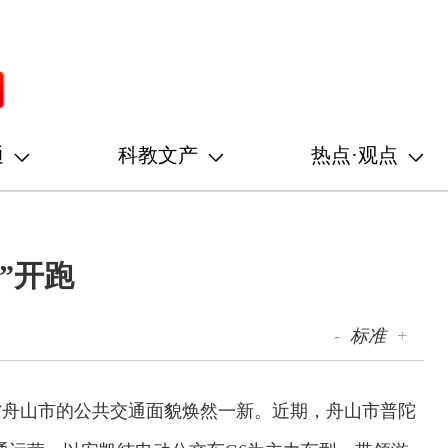
通
科教文产
热点·观点
”开跑
-
标准
+
省舟山市的公共交通面貌焕然一新。近期，舟山市普陀