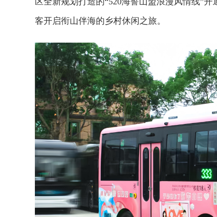
区全新规划打造的“520海誓山盟浪漫风情线”
客开启衔山伴海的乡村休闲之旅。