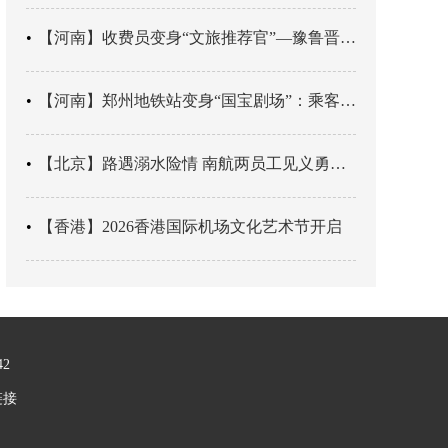
【河南】收费员变身“文旅推荐官”—豫鲁晋四地市交旅融合让游客一下高速就“入戏”
【河南】郑州地铁站变身“国宝剧场”：乘客刚出车厢，就“入戏”千年
【北京】路遇溺水险情 南航两员工见义勇为科学施救
【香港】2026香港国际机场文化艺术节开启
42
链接