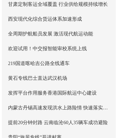
甘肃定制客运全域覆盖 行业供给规模持续增长
西安现代化综合货运体系加速形成
全周期护航船员发展 激活现代航运动能
欢迎试用！中交报智能审校系统上线
219国道喀哈吉公路全线通车
黄石专线巴士直达武汉机场
发挥平台作用服务香港国际航运中心建设
内蒙古丹锡高速发现洪水上路险情 快速落实主线封闭管控
提前20分钟封路 云南临沧60人35辆车成功避险
贵阳“旅居专线”开进村寨