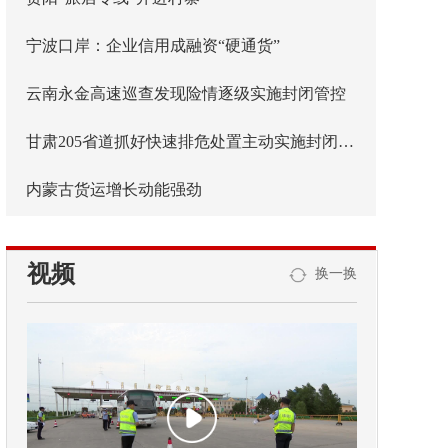
宁波口岸：企业信用成融资“硬通货”
云南永金高速巡查发现险情逐级实施封闭管控
甘肃205省道抓好快速排危处置主动实施封闭管控
内蒙古货运增长动能强劲
视频
换一换