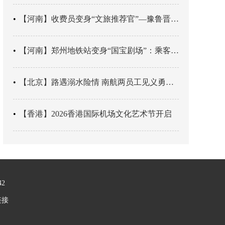
【河南】收费员变身“文旅推荐官”—豫鲁晋四地市交旅融合让游客一下高速就“入戏”
【河南】郑州地铁站变身“国宝剧场”：乘客刚出车厢，就“入戏”千年
【北京】路遇溺水险情 南航两员工见义勇为科学施救
【香港】2026香港国际机场文化艺术节开启
42
链接