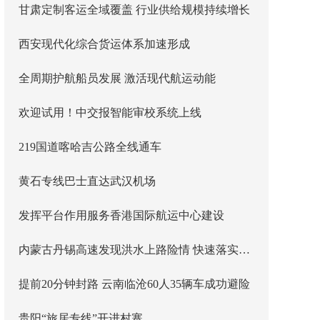
甘肃定制客运全域覆盖 行业供给规模持续增长
西安现代化综合货运体系加速形成
全周期护航船员发展 激活现代航运动能
欢迎试用！中交报智能审校系统上线
219国道喀哈吉公路全线通车
黄石专线巴士直达武汉机场
发挥平台作用服务香港国际航运中心建设
内蒙古丹锡高速发现洪水上路险情 快速落实主线封闭管控
提前20分钟封路 云南临沧60人35辆车成功避险
贵阳“旅居专线”开进村寨