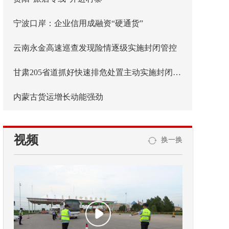
宁波口岸：企业信用成融资“硬通货”
云南永金高速巡查发现险情逐级实施封闭管控
甘肃205省道抓好快速排危处置主动实施封闭管控
内蒙古货运增长动能强劲
视频
换一换