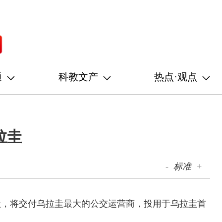
通
科教文产
热点·观点
拉圭
-
标准
+
圭，将交付乌拉圭最大的公交运营商，投用于乌拉圭首