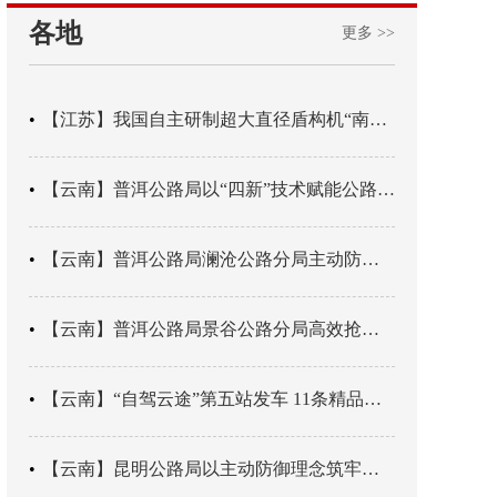
各地
更多 >>
【江苏】我国自主研制超大直径盾构机“南湖号”在常熟下线
【云南】普洱公路局以“四新”技术赋能公路养护
【云南】普洱公路局澜沧公路分局主动防御成功处置214国道山体崩塌险情
【云南】普洱公路局景谷公路分局高效抢通紧急送医村路
【云南】“自驾云途”第五站发车 11条精品线路串起全域风光
【云南】昆明公路局以主动防御理念筑牢汛期安全防线