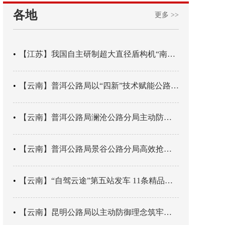
各地
更多 >>
【江苏】我国自主研制超大直径盾构机“南湖号”在常熟下线
【云南】普洱公路局以“四新”技术赋能公路养护
【云南】普洱公路局澜沧公路分局主动防御成功处置214国道山体崩塌险情
【云南】普洱公路局景谷公路分局高效抢通紧急送医村路
【云南】“自驾云途”第五站发车 11条精品线路串起全域风光
【云南】昆明公路局以主动防御理念筑牢汛期安全防线