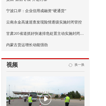
宁波口岸：企业信用成融资“硬通货”
云南永金高速巡查发现险情逐级实施封闭管控
甘肃205省道抓好快速排危处置主动实施封闭管控
内蒙古货运增长动能强劲
视频
换一换