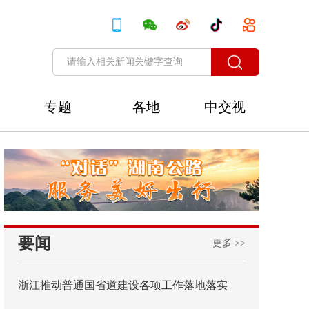
专题
各地
中交视
讯
要闻
更多 >>
浙江推动普通国省道建设各项工作落地落实