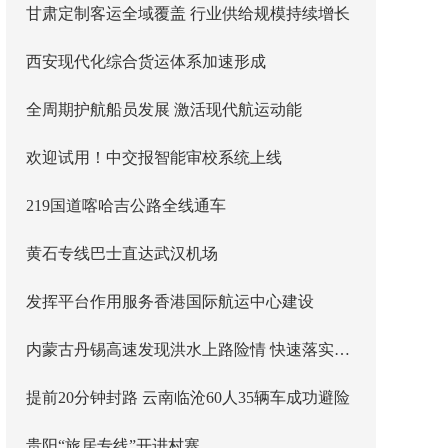
甘肃定制客运全域覆盖 行业供给规模持续增长
西安现代化综合货运体系加速形成
全周期护航船员发展 激活现代航运动能
欢迎试用！中交报智能审校系统上线
219国道喀哈吉公路全线通车
黄石专线巴士直达武汉机场
发挥平台作用服务香港国际航运中心建设
内蒙古丹锡高速发现洪水上路险情 快速落实主线封闭管控
提前20分钟封路 云南临沧60人35辆车成功避险
贵阳“旅居专线”开进村寨