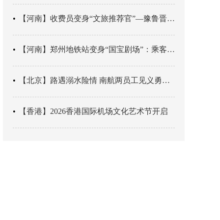
【河南】收费员变身“文旅推荐官”—豫鲁晋四地市交旅融合让游客一下高速就“入戏”
【河南】郑州地铁站变身“国宝剧场”：乘客刚出车厢，就“入戏”千年
【北京】路遇溺水险情 南航两员工见义勇为科学施救
【香港】2026香港国际机场文化艺术节开启