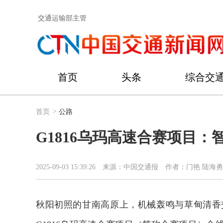
交通运输部主管
首页
头条
综合交
首页
>
公路
G1816乌玛高速合赛项目：
2025-09-03 15:39:26
来源：中国交通报
作者：门艳 陆海勇
秋阳初照的甘南高原上，机械轰鸣与草甸清香