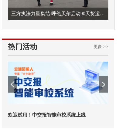
三方执法力量集结 呼伦贝尔启动90天货运车辆违法专项整治
热门活动
更多 >>
铁路榜样
2026年中