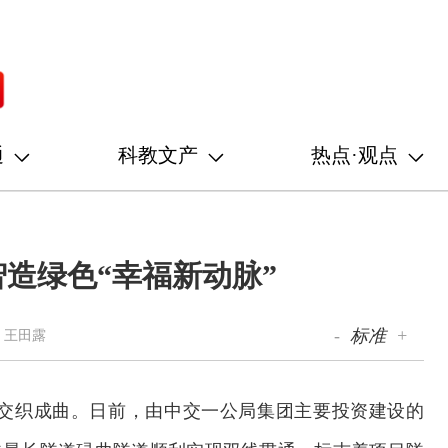
通
科教文产
热点·观点
智造绿色“幸福新动脉”
-
标准
+
 王田露
交织成曲。日前，由中交一公局集团主要投资建设的