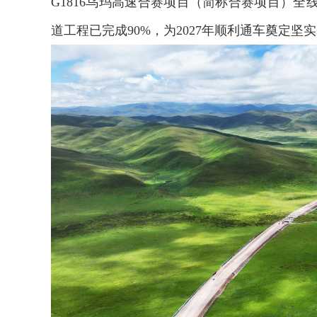
G1816乌玛高速合赛项目（简称合赛项目）
道工程已完成90%，为2027年顺利通车奠定坚