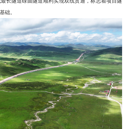
全线最长隧道碌曲隧道顺利实现双线贯通，标志着项目隧
实基础。