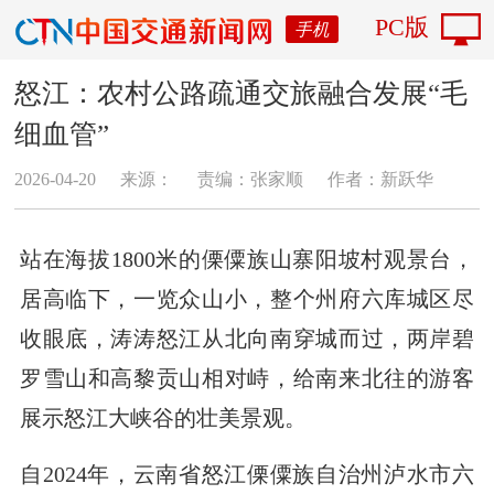
PC版
手机
怒江：农村公路疏通交旅融合发展“毛
细血管”
2026-04-20
来源：
责编：张家顺
作者：新跃华
站在海拔1800米的傈僳族山寨阳坡村观景台，
居高临下，一览众山小，整个州府六库城区尽
收眼底，涛涛怒江从北向南穿城而过，两岸碧
罗雪山和高黎贡山相对峙，给南来北往的游客
展示怒江大峡谷的壮美景观。
自2024年，云南省怒江傈僳族自治州泸水市六