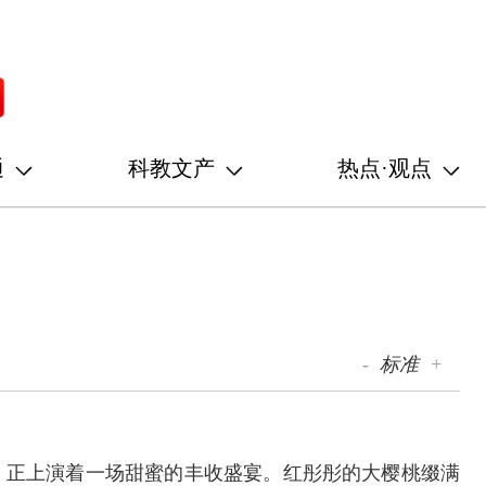
通
科教文产
热点·观点
-
标准
+
，正上演着一场甜蜜的丰收盛宴。红彤彤的大樱桃缀满