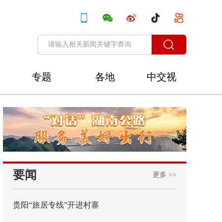
专题
各地
中交视
讯
要闻
更多 >>
贵阳“旅居专线”开进村寨