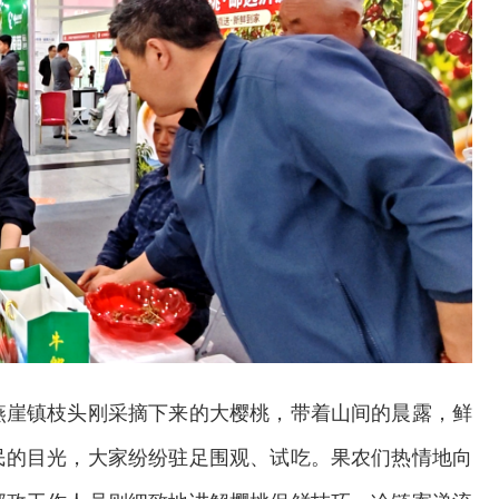
燕崖镇枝头刚采摘下来的大樱桃，带着山间的晨露，鲜
2026年中国航海日论坛
民的目光，大家纷纷驻足围观、试吃。果农们热情地向