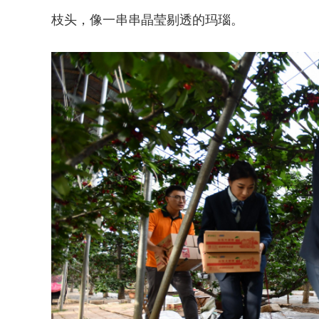
枝头，像一串串晶莹剔透的玛瑙。