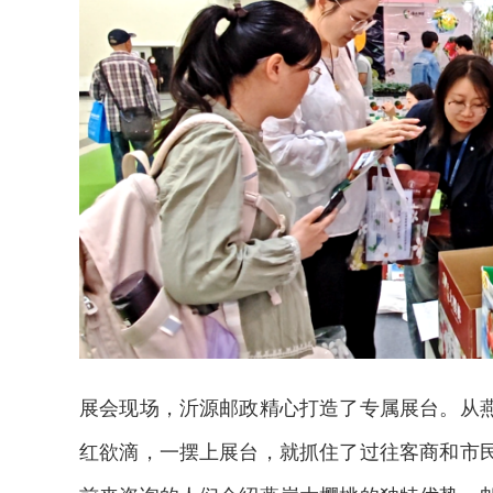
展会现场，沂源邮政精心打造了专属展台。从
！中交报智能审校系统上线
铁路榜样
红欲滴，一摆上展台，就抓住了过往客商和市