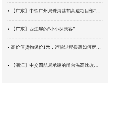
【广东】中铁广州局珠海莲鹤高速项目部“靶向施训”筑牢应急处置防线
【广东】西江畔的“小小探亲客”
高价值货物保价1元，运输过程损毁如何定责？
【浙江】中交四航局承建的甬台温高速改扩建工程台州南段TJ06标段恢复双向通行