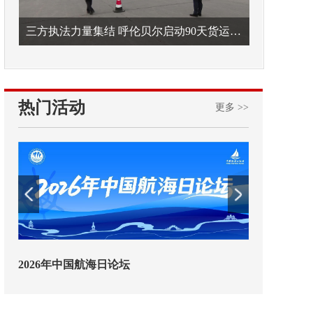
三方执法力量集结 呼伦贝尔启动90天货运车辆违法专项整治
热门活动
更多 >>
交通运输执法“我是大队长”主题活动
欢迎试用！