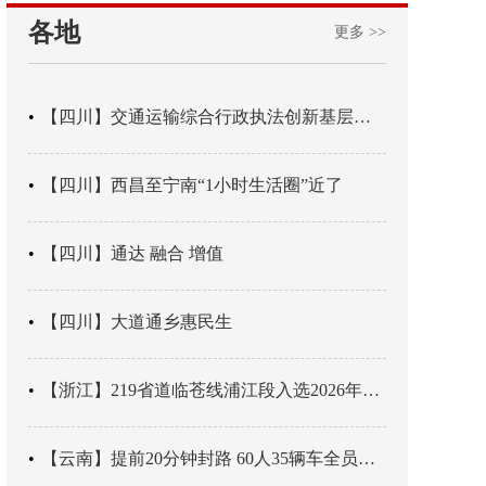
各地
更多 >>
【四川】交通运输综合行政执法创新基层辖区治理“4+3” 新模式
【四川】西昌至宁南“1小时生活圈”近了
【四川】通达 融合 增值
【四川】大道通乡惠民生
【浙江】219省道临苍线浦江段入选2026年度美丽公路项目展示交流活动名单
【云南】提前20分钟封路 60人35辆车全员平安