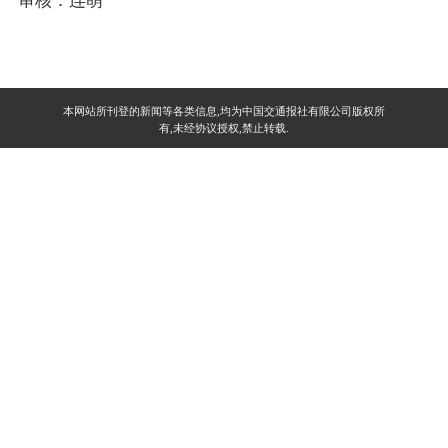
审核：连萌
本网站所刊登的新闻等各类信息,均为中国交通报社有限公司版权所
有,未经协议授权,禁止转载.