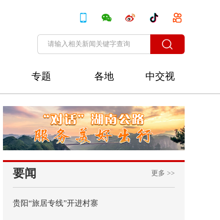
专题
各地
中交视
讯
要闻
更多 >>
贵阳“旅居专线”开进村寨