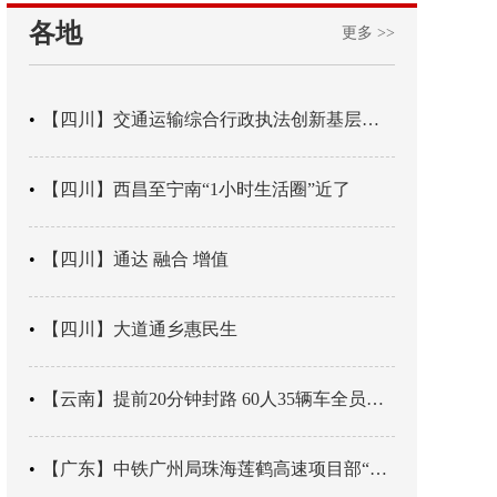
各地
更多 >>
【四川】交通运输综合行政执法创新基层辖区治理“4+3” 新模式
【四川】西昌至宁南“1小时生活圈”近了
【四川】通达 融合 增值
【四川】大道通乡惠民生
【云南】提前20分钟封路 60人35辆车全员平安
【广东】中铁广州局珠海莲鹤高速项目部“靶向施训”筑牢应急处置防线