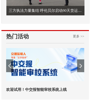
三方执法力量集结 呼伦贝尔启动90天货运车辆违法专项整治
热门活动
更多 >>
！中交报智能审校系统上线
铁路榜样