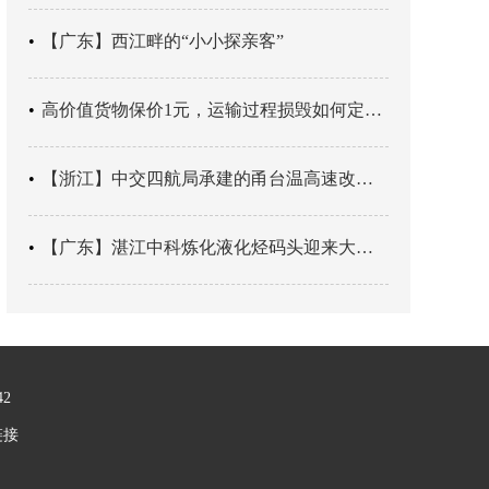
【广东】西江畔的“小小探亲客”
高价值货物保价1元，运输过程损毁如何定责？
【浙江】中交四航局承建的甬台温高速改扩建工程台州南段TJ06标段恢复双向通行
【广东】湛江中科炼化液化烃码头迎来大型外贸液化气船首靠
42
链接