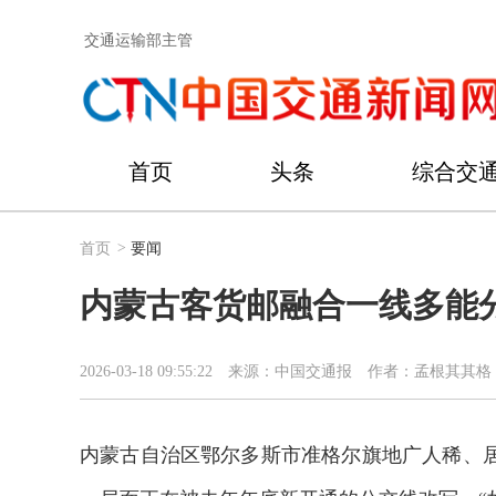
交通运输部主管
首页
头条
综合交
首页
>
要闻
内蒙古客货邮融合一线多能
2026-03-18 09:55:22
来源：中国交通报
作者：孟根其其格 
内蒙古自治区鄂尔多斯市准格尔旗地广人稀、