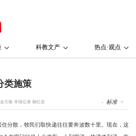
通
科教文产
热点·观点
分类施策
-
标准
+
金凡敬 本报记者 杨红岩
居住分散，牧民们取快递往往要奔波数十里。现在，这