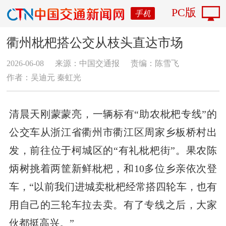
PC版
手机
衢州枇杷搭公交从枝头直达市场
2026-06-08
来源：中国交通报
责编：陈雪飞
作者：吴迪元 秦虹光
清晨天刚蒙蒙亮，一辆标有“助农枇杷专线”的
公交车从浙江省衢州市衢江区周家乡板桥村出
发，前往位于柯城区的“有礼枇杷街”。果农陈
炳树挑着两筐新鲜枇杷，和10多位乡亲依次登
车，“以前我们进城卖枇杷经常搭四轮车，也有
用自己的三轮车拉去卖。有了专线之后，大家
伙都挺高兴。”