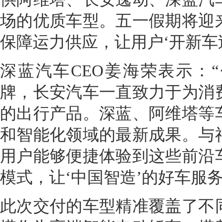
场的优质车型。五一假期将迎
保障运力供应，让用户‘开新车
深蓝汽车CEO姜海荣表示：
牌，长安汽车一直致力于为消
的出行产品。深蓝、阿维塔等
和智能化领域的最新成果。与
用户能够便捷体验到这些前沿
模式，让‘中国智造’的好车服
此次交付的车型精准覆盖了不